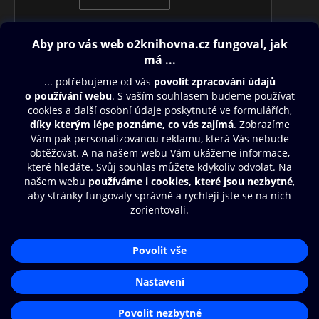
Obsah ke stažení
Moje O2 Knihovna
Další zábava
© O2 Czech Republic a.s.
Nákupní řád
Přístupnost
Aplikace O2 Knihovna
Zásady zpracování osobních údajů
Čti a poslouchej své e-knihy a
Cookies
audioknihy rychleji a pohodlněji.
Nastavení cookies