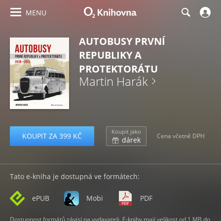
MENU
AUTOBUSY PRVNÍ
REPUBLIKY A
PROTEKTORÁTU
Martin Harák
Koupit jako
KOUPIT ZA 399 KČ
Cena včetně DPH
dárek
Tato e-kniha je dostupná ve formátech:
ePUB
Mobi
PDF
Dostupnost formátů závisí na vydavateli. E-knihy mají velikost od 1 MB do