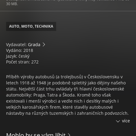
30 MB.
AUTO, MOTO, TECHNIKA
Vydavatel:
Grada
Vydáno: 2018
Jazyk: český
Počet stran: 272
Příběh výroby autobusů (a trolejbusů) v Československu v
letech 1918 až 1948 je podobně spletitý jako dějiny našeho
státu. Největší část trhu ovládaly tři hlavní československé
automobilky: Praga, Tatra a Škoda. Kromě toho však
existovali i menší výrobci a vedle nich i desítky malých i
velkých karosářských firem, které stavěly autobusové
nástavby na různých tuzemských i zahraničních podvozcích.
více
V této knize se seznámíme s počátky výroby autobusů a
trolejbusů na našem území, s jejím rozkvětem ve dvacátých
Mohlo by se vám líbit