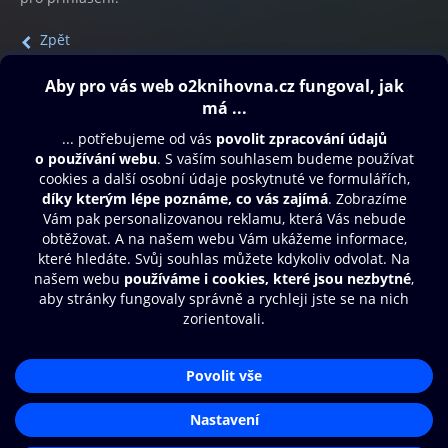
Zpět
Obsah ke stažení
Moje O2 Knihovna
Další zábava
© O2 Czech Republic a.s.
Nákupní řád
Přístupnost
Aplikace O2 Knihovna
Zásady zpracování osobních údajů
Čti a poslouchej své e-knihy a
Cookies
audioknihy rychleji a pohodlněji.