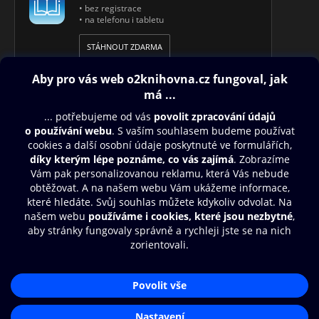
• bez registrace
• na telefonu i tabletu
STÁHNOUT ZDARMA
Obsah ke stažení
Moje O2 Knihovna
Další zábava
© O2 Czech Republic a.s.
Nákupní řád
Aplikace O2 Knihovna
Přístupnost
Zásady zpracování osobních údajů
Čti a poslouchej své e-knihy a