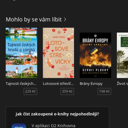
Mohlo by se vám líbit
Tajnosti českých hradů a zámků
Lotosové střevíčky
Brány Evropy
229 Kč
359 Kč
198 Kč
Jak číst zakoupené e-knihy nejpohodlněji?
V aplikaci O2 Knihovna