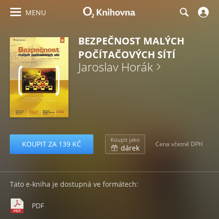
MENU
BEZPEČNOST MALÝCH
POČÍTAČOVÝCH SÍTÍ
Jaroslav Horák
Koupit jako
KOUPIT ZA 139 KČ
Cena včetně DPH
dárek
Tato e-kniha je dostupná ve formátech:
PDF