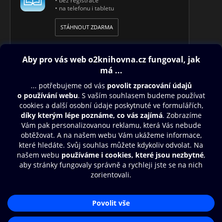
• bez registrace
vestavěných v operačních systémech Windows XP a 2000.
• na telefonu i tabletu
Encrypting File System je tématem šesté kapitoly, v níž se
seznámíte s novým způsobem ochrany dat ve Windows 2000
STÁHNOUT ZDARMA
a Windows XP Professional, který je založen na kódování
souborů. V poslední kapitole najdete přehled zkrácených
postupů nejdůležitějších činností. Kniha je doplněna
praktickým slovníčkem důležitých pojmů a přehledem portů
protokolů TCP/IP.
Obsah ke stažení
Moje O2 Knihovna
Další zábava
© O2 Czech Republic a.s.
Nákupní řád
Přístupnost
Aplikace O2 Knihovna
Zásady zpracování osobních údajů