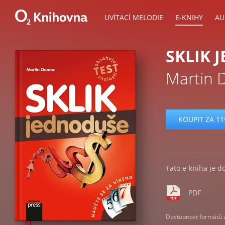
UVÍTACÍ MELODIE
E-KNIHY
AU
SKLIK 
Martin
KOUPIT ZA 11
Tato e-kniha je d
PDF
Dostupnost formátů zá