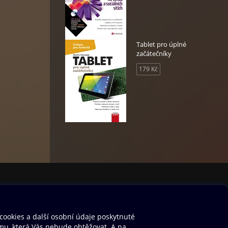
Tablet pro úplné
začátečníky
179 Kč
bnější
knih,
o
m