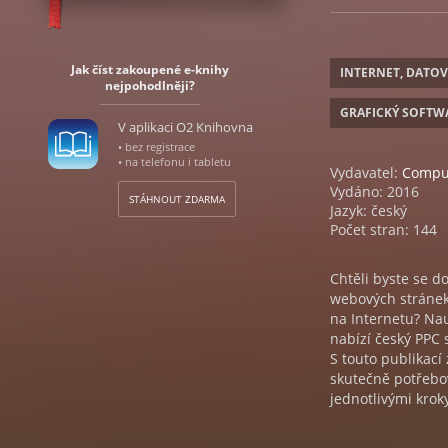
Jak číst zakoupené e-knihy
INTERNET, DATO
nejpohodlněji?
GRAFICKÝ SOFTW
V aplikaci O2 Knihovna
• bez registrace
• na telefonu i tabletu
Vydavatel:
Comput
Vydáno: 2016
STÁHNOUT ZDARMA
Jazyk: český
Počet stran: 144
Chtěli byste se d
webových stránek
na Internetu? Nau
nabízí český PPC 
S touto publikací
skutečně potřebo
jednotlivými krok
po vyhodnocován
S knihou se mimo 