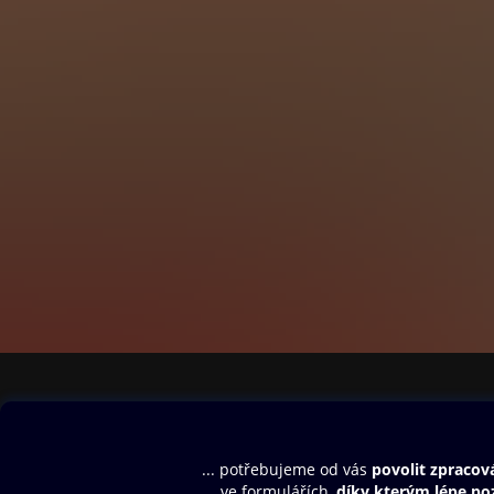
* Jak fungují PP
* Spravovat účet
* Vybírat vhodná 
* Využít poznatky
* Nastavit kampa
* Vyhodnotit úsp
Knihy z edice Je
* Neprobírají všec
úkony.
* Vynikají přehl
* Nabízejí čtenář
O autorovi:
Martin Domes je 
např.: 333 tipů a
Jednoduše. Jako r
několika stovek 
Obsah ke stažení
Moje O2 Knih
Uvítací melodie
Přihlásit se
Aplikace a hry
E-knihy
Dárkový poukaz
SMS/MMS Info