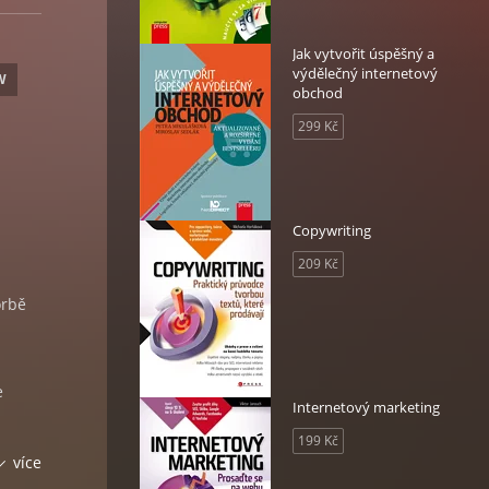
Jak vytvořit úspěšný a
výdělečný internetový
W
obchod
299 Kč
Copywriting
209 Kč
orbě
e
Internetový marketing
199 Kč
více