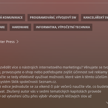
VÁ KOMUNIKACE
PROGRAMOVÁNÍ, VÝVOJOVÝ SW
KANCELÁŘSKÝ S
ARE
HARDWARE
INFORMATIKA, VÝPOČETNÍ TECHNIKA
er Press
ozvědět více o nástrojích internetového marketingu? Věnujete se tv
, provozujete e-shop nebo potřebujete zvýšit účinnost své reklamy
čte se tedy efektivně využívat možnosti, které vám k těmto účelům
systém Sklik společnosti Seznam.cz.
 z edice Jednoduše se za víkend či pár večerů naučíte vše, co budet
vat. Zkušený autor vás v sedmi tematických kapitolách provede
y od vytvoření účtu přes výběr vhodných klíčových slov až
í samotné kampaně.
jiné naučíte: