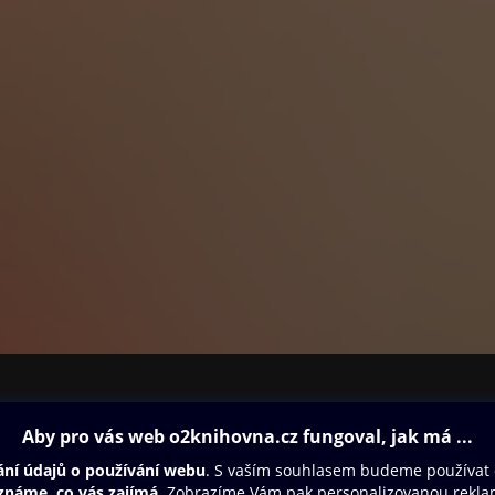
C kampaně a marketing na Internetu
 a kupovat kredity v Seznam peněžence
klíčová slova a pracovat s překlepy
 vyplývající z teorie dlouhého ocasu
ň tak, aby vyhověla pravidlům inzerce
ěšnost kampaně a případně ji optimalizovat
dnoduše:
hny funkce, avšak vysvětlují a ukazují, jak se provádějí ty nejpotře
ednou dvoubarevnou sazbou.
ům možnost ověřit si na závěr nabyté dovednosti.
zkušený tvůrce webových stránek a autor více než tuctu úspěšných 
 triků pro CSS, Tvorba WWW stránek pro úplné začátečníky nebo Se
edaktor a šéfredaktor vydavatelství Computer Press stál za vznike
počítačových knih. Jeho web najdete na adrese MDwebdesign.cz
ovna
Další zábava
Oneplay
Oneplay Originály