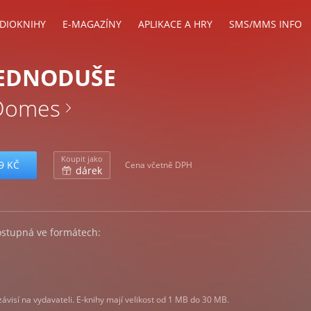
DIOKNIHY
E-MAGAZÍNY
APLIKACE A HRY
SMS/MMS INFO
JEDNODUŠE
 Domes
Koupit jako
9 KČ
Cena včetně DPH
dárek
ostupná ve formátech:
visí na vydavateli. E-knihy mají velikost od 1 MB do 30 MB.