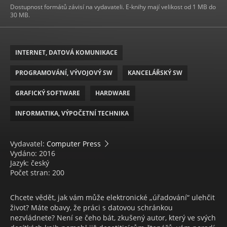
Dostupnost formátů závisí na vydavateli. E-knihy mají velikost od 1 MB do
30 MB.
INTERNET, DATOVÁ KOMUNIKACE
PROGRAMOVÁNÍ, VÝVOJOVÝ SW
KANCELÁŘSKÝ SW
GRAFICKÝ SOFTWARE
HARDWARE
INFORMATIKA, VÝPOČETNÍ TECHNIKA
Vydavatel:
Computer Press
Vydáno: 2016
Jazyk: český
Počet stran: 200
Chcete vědět, jak vám může elektronické „úřadování“ ulehčit
život? Máte obavy, že práci s datovou schránkou
nezvládnete? Není se čeho bát, zkušený autor, který ve svých