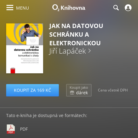
MENU
JAK NA DATOVOU
SCHRÁNKU A
ELEKTRONICKOU
Jiří Lapáček
Koupit jako
KOUPIT ZA 169 KČ
Cena včetně DPH
dárek
Tato e-kniha je dostupná ve formátech:
PDF