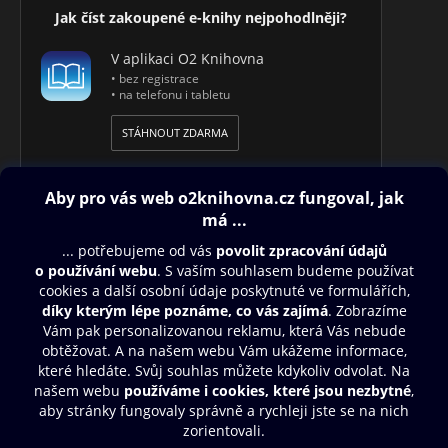
- Právní hlediska a otázky bezpečnosti provozu datových
Jak číst zakoupené e-knihy nejpohodlněji?
schránek
V aplikaci O2 Knihovna
O autorovi:
• bez registrace
Jiří Lapáček pracoval po absolvování VŠCHT deset let jako
• na telefonu i tabletu
programátor. Stál u zrodu známé firmy Software602, pro niž
vytvořil dokumentaci ke všem jejím produktům. Je autorem
STÁHNOUT ZDARMA
několika interaktivních počítačových kurzů, řady článků
a desítek úspěšných knih. Jeho publikace vynikají živým
stylem a srozumitelností pro začínající uživatele.
Obsah ke stažení
Moje O2 Knihovna
Další zábava
© O2 Czech Republic a.s.