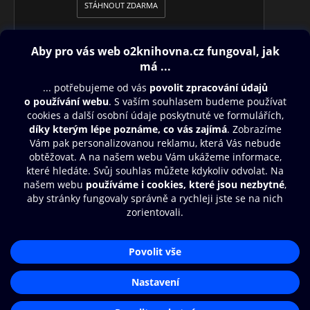
STÁHNOUT ZDARMA
Obsah ke stažení
Moje O2 Knihovna
Další zábava
© O2 Czech Republic a.s.
Nákupní řád
Přístupnost
Aplikace O2 Knihovna
Zásady zpracování osobních údajů
Čti a poslouchej své e-knihy a
Cookies
audioknihy rychleji a pohodlněji.
Nastavení cookies