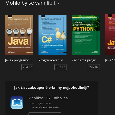
Mohlo by se vám líbit
Java - programování podprocesů (vláken)
Programování v C#
Začínáme programovat v jazyku Python
Java 1
254 Kč
382 Kč
297 Kč
Jak číst zakoupené e-knihy nejpohodlněji?
V aplikaci O2 Knihovna
• bez registrace
• na telefonu i tabletu