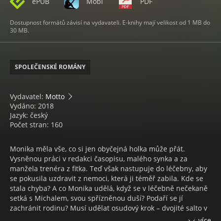
ePUB
Mobi
PDF
Dostupnost formátů závisí na vydavateli. E-knihy mají velikost od 1 MB do
30 MB.
SPOLEČENSKÉ ROMÁNY
Vydavatel:
Motto
Vydáno: 2018
Jazyk: český
Počet stran: 160
Monika měla vše, co si jen obyčejná holka může přát.
Vysněnou práci v redakci časopisu, malého synka a za
manžela trenéra z fitka. Teď však nastupuje do léčebny, aby
se pokusila uzdravit z nemoci, která ji téměř zabila. Kde se
stala chyba? A co Monika udělá, když se v léčebně nečekaně
setká s Michalem, svou spřízněnou duší? Podaří se jí
zachránit rodinu? Musí udělat osudový krok – dvojité salto v
životě i na talíři, aby se odrazila ode dna. Jaké to je mít za
více