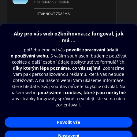
• na telefonu i tabletu
STÁHNOUT ZDARMA
Obsah ke stažení
Moje O2 Knihovna
Další zábava
© O2 Czech Republic a.s.
Nákupní řád
Přístupnost
Aplikace O2 Knihovna
Zásady zpracování osobních údajů
Čti a poslouchej své e-knihy a