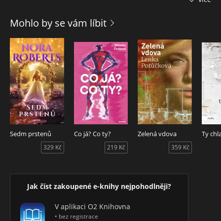
muže fitness trenéra? Docela úmorné, vezmeme-li v potaz
sklony k nadváze, sebevědomí na bodu mrazu, pramalou
Mohlo by se vám líbit
vůli, naprostý sportovní antitalent a neustálou chuť na
čokoládu…
Sedm prstenů
Co já? Co ty?
Zelená vdova
Ty chl
329 Kč
219 Kč
359 Kč
Jak číst zakoupené e-knihy nejpohodlněji?
V aplikaci O2 Knihovna
• bez registrace