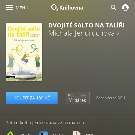
MENU
DVOJITÉ SALTO NA TALÍŘI
Michala Jendruchová
Koupit jako
KOUPIT ZA 189 KČ
Cena včetně DPH
dárek
Tato e-kniha je dostupná ve formátech: