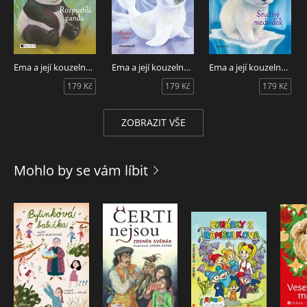
Ema a její kouzelná zoo - Rozpustilá panda
Ema a její kouzelná zoo - Vystrašený tuleň
Ema a její kouzelná ZOO - Snaživý medvídek
179 Kč
179 Kč
179 Kč
ZOBRAZIT VŠE
Mohlo by se vám líbit