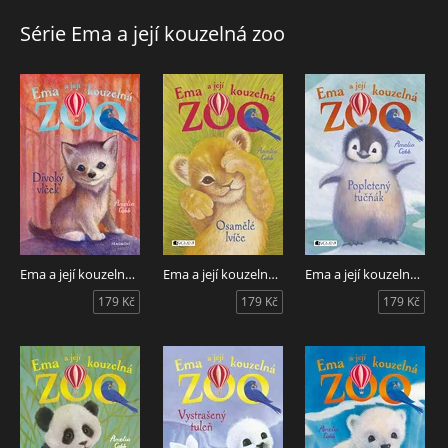
Série Ema a její kouzelná zoo
Ema a její kouzelná zoo - Divoký vlček
Ema a její kouzelná zoo - Osamělé lvíče
Ema a její kouzelná zoo - Popletený tučňák
179 Kč
179 Kč
179 Kč