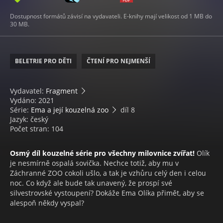
Dostupnost formátů závisí na vydavateli. E-knihy mají velikost od 1 MB do
30 MB.
BELETRIE PRO DĚTI
ČTENÍ PRO NEJMENŠÍ
Vydavatel:
Fragment
Vydáno: 2021
Série:
Ema a její kouzelná zoo
díl 8
Jazyk: český
Počet stran: 104
Osmý díl kouzelné série pro všechny milovnice zvířat!
Olík
je nesmírně ospalá sovička. Nechce totiž, aby mu v
Záchranné ZOO cokoli ušlo, a tak je vzhůru celý den i celou
noc. Co když ale bude tak unavený, že prospí své
silvestrovské vystoupení? Dokáže Ema Olíka přimět, aby se
alespoň někdy vyspal?