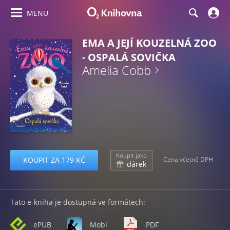
MENU
EMA A JEJÍ KOUZELNÁ ZOO
- OSPALÁ SOVIČKA
Amelia Cobb
Koupit jako
KOUPIT ZA 179 KČ
Cena včetně DPH
dárek
Tato e-kniha je dostupná ve formátech:
ePUB
Mobi
PDF