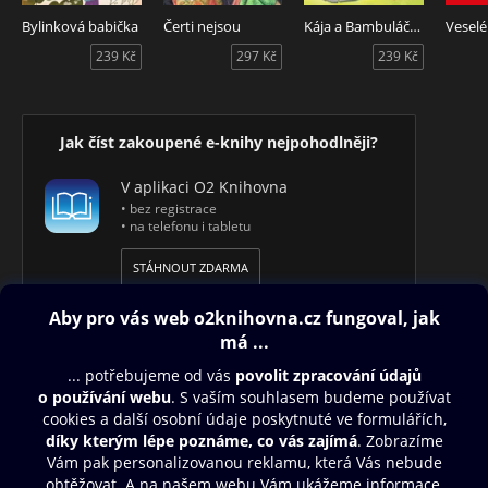
Bylinková babička
Čerti nejsou
Kája a Bambuláček - Pohádky z Bambulkova
239 Kč
297 Kč
239 Kč
Jak číst zakoupené e-knihy nejpohodlněji?
V aplikaci O2 Knihovna
• bez registrace
• na telefonu i tabletu
STÁHNOUT ZDARMA
Obsah ke stažení
Moje O2 Knihovna