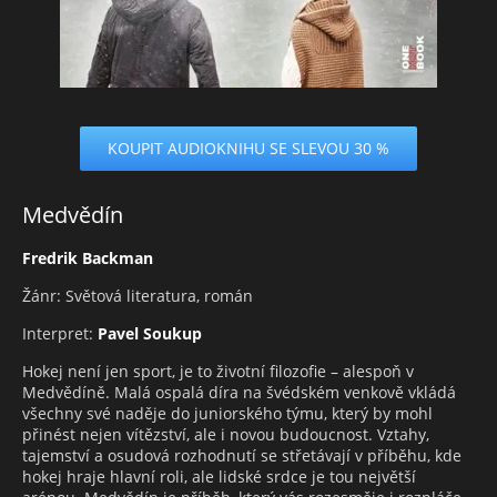
KOUPIT AUDIOKNIHU SE SLEVOU 30 %
Medvědín
Fredrik Backman
Žánr: Světová literatura, román
Interpret:
Pavel Soukup
Hokej není jen sport, je to životní filozofie – alespoň v
Medvědíně. Malá ospalá díra na švédském venkově vkládá
všechny své naděje do juniorského týmu, který by mohl
přinést nejen vítězství, ale i novou budoucnost. Vztahy,
tajemství a osudová rozhodnutí se střetávají v příběhu, kde
hokej hraje hlavní roli, ale lidské srdce je tou největší