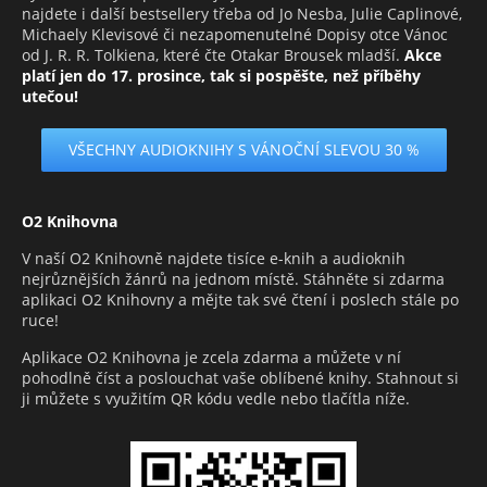
najdete i další bestsellery třeba od Jo Nesba, Julie Caplinové,
Michaely Klevisové či nezapomenutelné Dopisy otce Vánoc
od J. R. R. Tolkiena, které čte Otakar Brousek mladší.
Akce
platí jen do 17. prosince, tak si pospěšte, než příběhy
utečou!
VŠECHNY AUDIOKNIHY S VÁNOČNÍ SLEVOU 30 %
O2 Knihovna
V naší O2 Knihovně najdete tisíce e-knih a audioknih
nejrůznějších žánrů na jednom místě. Stáhněte si zdarma
aplikaci O2 Knihovny a mějte tak své čtení i poslech stále po
ruce!
Aplikace O2 Knihovna je zcela zdarma a můžete v ní
pohodlně číst a poslouchat vaše oblíbené knihy. Stahnout si
ji můžete s využitím QR kódu vedle nebo tlačítla níže.