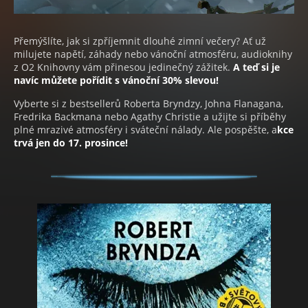
Přemýšlíte, jak si zpříjemnit dlouhé zimní večery? Ať už
milujete napětí, záhady nebo vánoční atmosféru, audioknihy
z O2 Knihovny vám přinesou jedinečný zážitek.
A teď si je
navíc můžete pořídit s vánoční 30% slevou!
Vyberte si z bestsellerů Roberta Bryndzy, Johna Flanagana,
Fredrika Backmana nebo Agathy Christie a užijte si příběhy
plné mrazivé atmosféry i sváteční nálady. Ale pospěšte, a
kce
trvá jen do 17. prosince!