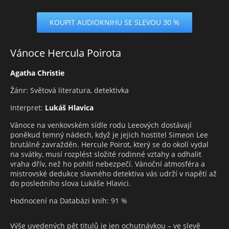
KOUPIT AUDIOKNIHU SE SLEVOU 30 %
Vánoce Hercula Poirota
Agatha Christie
Žánr: Světová literatura, detektivka
Interpret:
Lukáš Hlavica
Vánoce na venkovském sídle rodu Leeových dostávají
poněkud temný nádech, když je jejich hostitel Simeon Lee
brutálně zavražděn. Hercule Poirot, který se do okolí vydal
na svátky, musí rozplést složité rodinné vztahy a odhalit
vraha dřív, než ho pohltí nebezpečí. Vánoční atmosféra a
mistrovské dedukce slavného detektiva vás udrží v napětí až
do posledního slova Lukáše Hlavici.
Hodnocení na Databázi knih: 91 %
Výše uvedených pět titulů je jen ochutnávkou – ve slevě