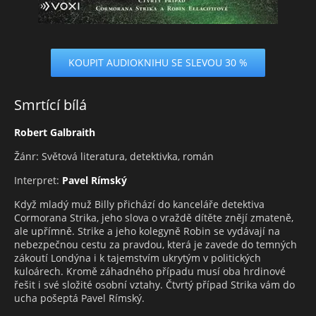
KOUPIT AUDIOKNIHU SE SLEVOU 30 %
Smrtící bílá
Robert Galbraith
Žánr: Světová literatura, detektivka, román
Interpret:
Pavel Rímský
Když mladý muž Billy přichází do kanceláře detektiva
Cormorana Strika, jeho slova o vraždě dítěte znějí zmateně,
ale upřímně. Strike a jeho kolegyně Robin se vydávají na
nebezpečnou cestu za pravdou, která je zavede do temných
zákoutí Londýna i k tajemstvím ukrytým v politických
kuloárech. Kromě záhadného případu musí oba hrdinové
řešit i své složité osobní vztahy. Čtvrtý případ Strika vám do
ucha pošeptá Pavel Rímský.