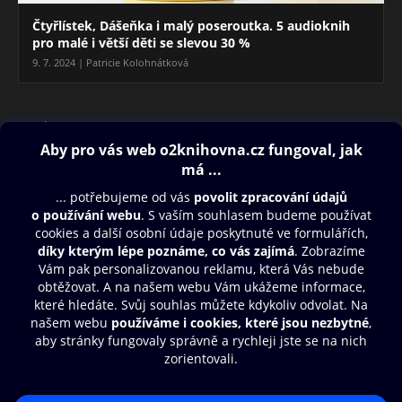
Čtyřlístek, Dášeňka i malý poseroutka. 5 audioknih
pro malé i větší děti se slevou 30 %
9. 7. 2024 | Patricie Kolohnátková
Blog
Obsah ke stažení
Moje O2 Knihovna
Další zábava
© O2 Czech Republic a.s.
Nákupní řád