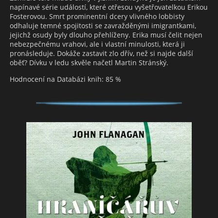
napínavé série událostí, které otřesou vyšetřovatelkou Erikou
Fosterovou. Smrt prominentní dcery vlivného lobbisty
odhaluje temné spojitosti se zavražděnými imigrantkami,
jejichž osudy byly dlouho přehlíženy. Erika musí čelit nejen
nebezpečnému vrahovi, ale i vlastní minulosti, která ji
pronásleduje. Dokáže zastavit zlo dřív, než si najde další
oběť? Dívku v ledu skvěle načetl Martin Stránský.
Hodnocení na Databázi knih: 85 %