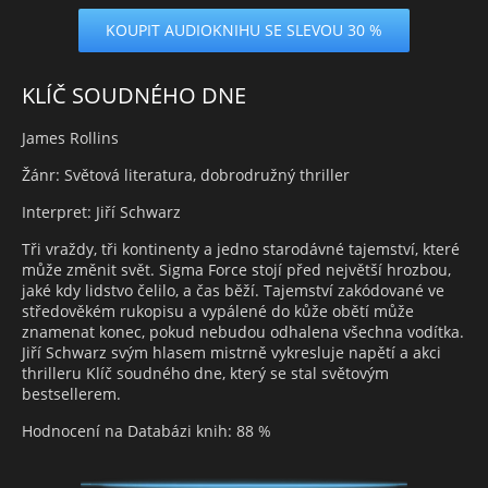
KOUPIT AUDIOKNIHU SE SLEVOU 30 %
KLÍČ SOUDNÉHO DNE
James Rollins
Žánr: Světová literatura, dobrodružný thriller
Interpret: Jiří Schwarz
Tři vraždy, tři kontinenty a jedno starodávné tajemství, které
může změnit svět. Sigma Force stojí před největší hrozbou,
jaké kdy lidstvo čelilo, a čas běží. Tajemství zakódované ve
středověkém rukopisu a vypálené do kůže obětí může
znamenat konec, pokud nebudou odhalena všechna vodítka.
Jiří Schwarz svým hlasem mistrně vykresluje napětí a akci
thrilleru Klíč soudného dne, který se stal světovým
bestsellerem.
Hodnocení na Databázi knih: 88 %