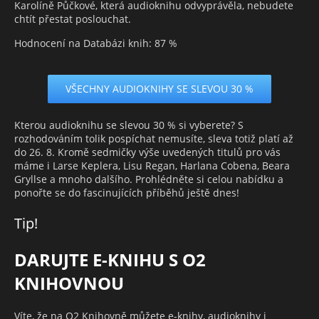
Karolíně Půčkové, která audioknihu odvyprávěla, nebudete
chtít přestat poslouchat.
Hodnocení na Databázi knih: 87 %
VŠECHNY AUDIOKNIHY SE SLEVOU 30 %
Kterou audioknihu se slevou 30 % si vyberete? S
rozhodováním tolik pospíchat nemusíte, sleva totiž platí až
do 26. 8. Kromě sedmičky výše uvedených titulů pro vás
máme i Larse Keplera, Lisu Regan, Harlana Cobena, Beara
Gryllse a mnoho dalšího. Prohlédněte si celou nabídku a
ponořte se do fascinujících příběhů ještě dnes!
Tip!
DARUJTE E-KNIHU S O2
KNIHOVNOU
Víte, že na O2 Knihovně můžete e-knihy, audioknihy i