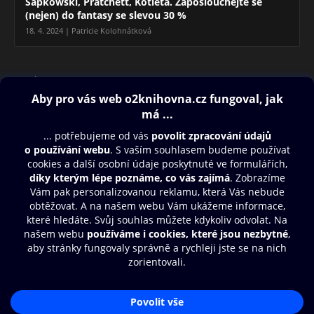
Sapkowski, Pratchett, Kotleta. Zaposlouchejte se
(nejen) do fantasy se slevou 30 %
18. 4. 2024 | Patricie Kolohnátková
Blog
Obsah ke stažení
Moje O2 Knihovna
Další zábava
© O2 Czech Republic a.s.
Nákupní řád
Přístupnost
Aplikace O2 Knihovna