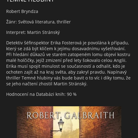
Robert Bryndza
Žánr: Světová literatura, thriller
Interpret: Martin Stránský
Detektiv šéfinspektor Erika Fosterová je povolána k případu,
který se zdá být klíčem k jejímu dosavadnímu vyšetřování.
Při hledání důkazů ve starém zatopeném lomu objeví kostru
malé holčičky, jejíž zmizení před lety šokovalo celou Anglii.
Erika musí spojit minulost se současností a odhalit, kdo je
ochoten zajít až na kraj světa, aby zakryl pravdu. Napínavý
thriller Temné hlubiny vás bude bavit o to víc i díky tomu, že
se jeho načtení zhostil Martin Stránský.
Hodnocení na Databázi knih: 90 %