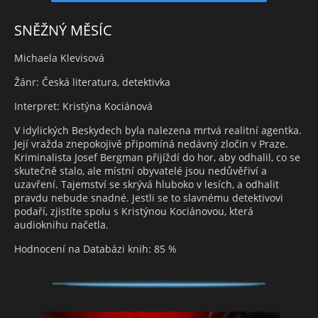
SNĚŽNÝ MĚSÍC
Michaela Klevisová
Žánr: Česká literatura, detektivka
Interpret: Kristýna Kociánová
V idylických Beskydech byla nalezena mrtvá realitní agentka.
Její vražda znepokojivě připomíná nedávný zločin v Praze.
Kriminalista Josef Bergman přijíždí do hor, aby odhalil, co se
skutečně stalo, ale místní obyvatelé jsou nedůvěřiví a
uzavření. Tajemství se skrývá hluboko v lesích, a odhalit
pravdu nebude snadné. Jestli se to slavnému detektivovi
podaří, zjistíte spolu s Kristýnou Kociánovou, která
audioknihu načetla.
Hodnocení na Databázi knih: 85 %