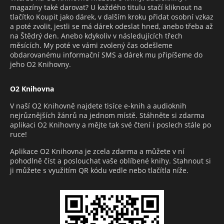
magazíny také darovat? U každého titulu stačí kliknout na
tlačítko Koupit jako dárek, v dalším kroku přidat osobní vzkaz
a poté zvolit, jestli se má dárek odeslat hned, anebo třeba až
na Štědrý den. Anebo kdykoliv v následujících třech
měsících. My poté ve vámi zvolený čas odešleme
obdarovanému informační SMS a dárek mu připíšeme do
jeho O2 Knihovny.
O2 Knihovna
V naší O2 Knihovně najdete tisíce e-knih a audioknih
nejrůznějších žánrů na jednom místě. Stáhněte si zdarma
aplikaci O2 Knihovny a mějte tak své čtení i poslech stále po
ruce!
Aplikace O2 Knihovna je zcela zdarma a můžete v ní
pohodlně číst a poslouchat vaše oblíbené knihy. Stahnout si
ji můžete s využitím QR kódu vedle nebo tlačítla níže.