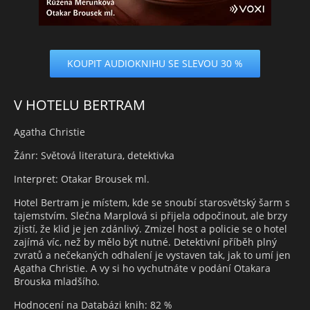
KOUPIT AUDIOKNIHU SE SLEVOU 30 %
V HOTELU BERTRAM
Agatha Christie
Žánr: Světová literatura, detektivka
Interpret: Otakar Brousek ml.
Hotel Bertram je místem, kde se snoubí starosvětský šarm s
tajemstvím. Slečna Marplová si přijela odpočinout, ale brzy
zjistí, že klid je jen zdánlivý. Zmizel host a policie se o hotel
zajímá víc, než by mělo být nutné. Detektivní příběh plný
zvratů a nečekaných odhalení je vystaven tak, jak to umí jen
Agatha Christie. A vy si ho vychutnáte v podání Otakara
Brouska mladšího.
Hodnocení na Databázi knih: 82 %