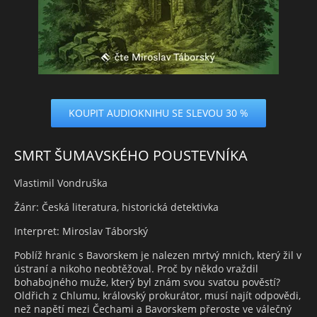
KOUPIT AUDIOKNIHU SE SLEVOU 30 %
SMRT ŠUMAVSKÉHO POUSTEVNÍKA
Vlastimil Vondruška
Žánr: Česká literatura, historická detektivka
Interpret: Miroslav Táborský
Poblíž hranic s Bavorskem je nalezen mrtvý mnich, který žil v
ústraní a nikoho neobtěžoval. Proč by někdo vraždil
bohabojného muže, který byl znám svou svatou pověstí?
Oldřich z Chlumu, královský prokurátor, musí najít odpovědi,
než napětí mezi Čechami a Bavorskem přeroste ve válečný