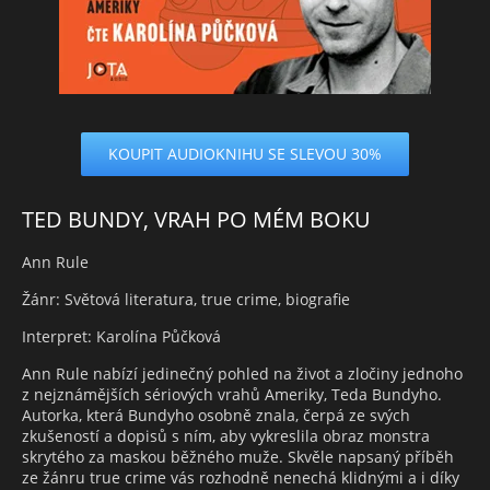
KOUPIT AUDIOKNIHU SE SLEVOU 30%
TED BUNDY, VRAH PO MÉM BOKU
Ann Rule
Žánr: Světová literatura, true crime, biografie
Interpret: Karolína Půčková
Ann Rule nabízí jedinečný pohled na život a zločiny jednoho
z nejznámějších sériových vrahů Ameriky, Teda Bundyho.
Autorka, která Bundyho osobně znala, čerpá ze svých
zkušeností a dopisů s ním, aby vykreslila obraz monstra
skrytého za maskou běžného muže. Skvěle napsaný příběh
ze žánru true crime vás rozhodně nenechá klidnými a i díky