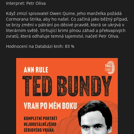
Interpret: Petr Oliva
Když zmizí spisovatel Owen Quine, jeho manželka požádá
Cormorana Strika, aby ho našel. Co začíná jako běžný případ,
se brzy změní v pátrání po děsivé pravdě, která se ukrývá v
literárním světě. Strhující krimi plnou záhad a překvapivých
zvratů, která odhaluje temná tajemství, načetl Petr Oliva.
Hodnocení na Databázi knih: 83 %