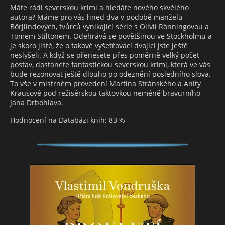
Máte rádi severskou krimi a hledáte nového skvělého
autora? Máme pro vás hned dva v podobě manželů
Börjlindových, tvůrců vynikající série s Olivií Rönningovou a
Tomem Stiltonem. Odehrává se povětšinou ve Stockholmu a
je skoro jisté, že o takové vyšetřovací dvojici jste ještě
neslyšeli. A když se přenesete přes poměrně velký počet
postav, dostanete fantastickou severskou krimi, která ve vás
bude rezonovat ještě dlouho po odeznění posledního slova.
To vše v mistrném provedení Martina Stránského a Anity
Krausové pod režisérskou taktovkou neméně bravurního
Jana Drbohlava.
Hodnocení na Databázi knih: 83 %