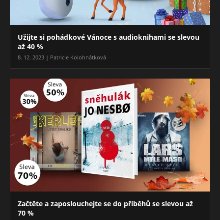
Užijte si pohádkové Vánoce s audioknihami se slevou
až 40 %
8. 12. 2023 | Patricie Kolohnátková
Začtěte a zaposlouchejte se do příběhů se slevou až
70 %