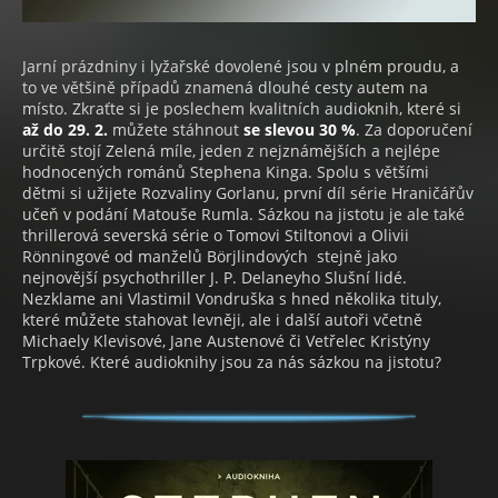
Jarní prázdniny i lyžařské dovolené jsou v plném proudu, a
to ve většině případů znamená dlouhé cesty autem na
místo. Zkraťte si je poslechem kvalitních audioknih, které si
až do 29. 2.
můžete stáhnout
se slevou 30 %
. Za doporučení
určitě stojí Zelená míle, jeden z nejznámějších a nejlépe
hodnocených románů Stephena Kinga. Spolu s většími
dětmi si užijete Rozvaliny Gorlanu, první díl série Hraničářův
učeň v podání Matouše Rumla. Sázkou na jistotu je ale také
thrillerová severská série o Tomovi Stiltonovi a Olivii
Rönningové od manželů Börjlindových stejně jako
nejnovější psychothriller J. P. Delaneyho Slušní lidé.
Nezklame ani Vlastimil Vondruška s hned několika tituly,
které můžete stahovat levněji, ale i další autoři včetně
Michaely Klevisové, Jane Austenové či Vetřelec Kristýny
Trpkové. Které audioknihy jsou za nás sázkou na jistotu?