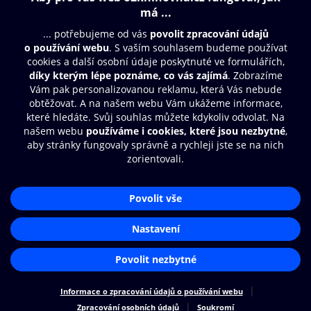
Obsah ke stažení
Moje O2 Knihovna
Další zábava
© O2 Czech Republic a.s.
Nákupní řád
Přístupnost
Aplikace O2 Knihovna
Zásady zpracování osobních údajů
Čti a poslouchej své e-knihy a
Cookies
audioknihy rychleji a pohodlněji.
Nastavení cookies
STÁHNOUT