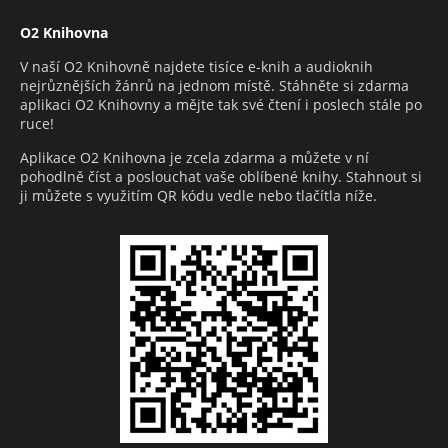
O2 Knihovna
V naší O2 Knihovně najdete tisíce e-knih a audioknih
nejrůznějších žánrů na jednom místě. Stáhněte si zdarma
aplikaci O2 Knihovny a mějte tak své čtení i poslech stále po
ruce!
Aplikace O2 Knihovna je zcela zdarma a můžete v ní
pohodlně číst a poslouchat vaše oblíbené knihy. Stahnout si
ji můžete s využitím QR kódu vedle nebo tlačítla níže.