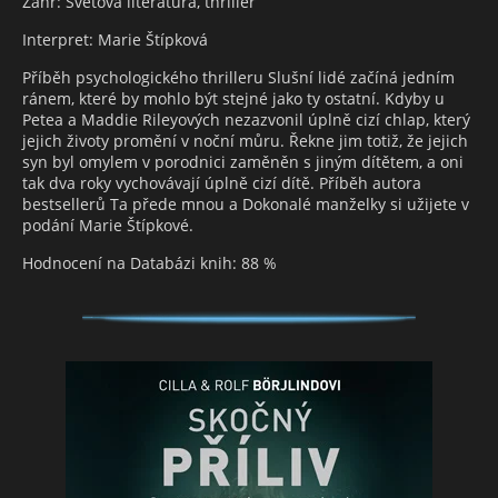
Žánr: Světová literatura, thriller
Interpret: Marie Štípková
Příběh psychologického thrilleru Slušní lidé začíná jedním
ránem, které by mohlo být stejné jako ty ostatní. Kdyby u
Petea a Maddie Rileyových nezazvonil úplně cizí chlap, který
jejich životy promění v noční můru. Řekne jim totiž, že jejich
syn byl omylem v porodnici zaměněn s jiným dítětem, a oni
tak dva roky vychovávají úplně cizí dítě. Příběh autora
bestsellerů Ta přede mnou a Dokonalé manželky si užijete v
podání Marie Štípkové.
Hodnocení na Databázi knih: 88 %