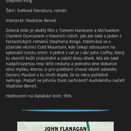
Stephen King
Žánr: Světová literatura, román
Interpret: Vladislav Beneš
Zelená míle je skvělý film s Tomem Hanksem a Michaelem
Clarkem Duncanem v hlavních rolích. Jde ale také o jeden z
fantastických románů Stephena Kinga. Odehrává se v
jižanské věznici Cold Mountain, kde čekají odsouzení na
vykonání trestu smrti. V jedné z cel je i obr John Coffey, který
tu skončil kvůli znásilnění a zabití dvou dívek. Má ale také
nadpřirozenou moc léčit neduhy a jednoho dne dokonce
oživí myšku, kterou si pro potěšení choval vězeň odvedle.
Dozorci Paulovi v tu chvíli dojde, že tu něco pořádně
nehraje. Podaří se Johnův život zachránit? Audioknihu načetl
Vladislav Beneš.
Hodnocení na Databázi knih: 95%