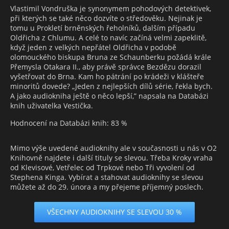
Vlastimil Vondruška je synonymem pohodových detektivek,
při kterých se také něco dozvíte o středověku. Nejinak je
tomu u Prokletí brněnských řeholníků, dalším případu
Oldřicha z Chlumu. A celé to navíc začíná velmi zapeklitě,
když jeden z velkých nepřátel Oldřicha v podobě
olomouckého biskupa Bruna ze Schaunberku požádá krále
Přemysla Otakara II., aby právě správce Bezdězu dorazil
vyšetřovat do Brna. Kam ho pátrání po krádeži v klášteře
minoritů dovede? „Jeden z nejlepších dílů série, řekla bych.
A jako audiokniha ještě o něco lepší,” napsala na Databázi
knih uživatelka Vestička.
Hodnocení na Databázi knih: 83 %
Mimo výše uvedené audioknihy ale v současnosti u nás v O2
Knihovně najdete i další tituly se slevou. Třeba Kroky vraha
od Klevisové, Vetřelec od Trpkové nebo Tři vyvolení od
Stephena Kinga. Vybírat a stahovat audioknihy se slevou
můžete až do 29. února a my přejeme příjemný poslech.
VŠECHNY AUDIOKNIHY SE SLEVOU 30 %