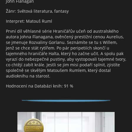
John Flanagan
Žánr: Světová literatura, fantasy
Interpret: Matouš Ruml
První díl věhlasné série Hraničářův učeň od australského
autora Johna Flanagana, ověnčený prestižní cenou Aurelius,
se jmenuje Rozvaliny Gorlanu. Seznámíte se tu s Willem,
jenž se chce stát rytířem. Po pár peripetiích skončí u
tajemného hraničáře Halta, který ho začne učit. A spolu pak
vyrazí do nebezpečné pustiny, aby vystopovali tajemné tvory,
co chtějí zabít krále. Jestli se jim misi podaří splnit, zjistíte
společně se skvělým Matoušem Rumlem, který dostal
audioknihu na starost.
Hodnocení na Databázi knih: 91 %