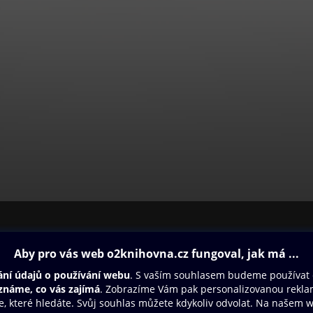
ovna
Další zábava
Oneplay
Oneplay Originály
Sport