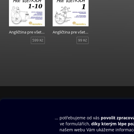
Angličtina pre všetkých 1 - 10
Angličtina pre všetkých 1
599 Kč
99 Kč
Obsah ke stažení
Moje O2 Knih
Uvítací melodie
Přihlásit se
Aplikace a hry
E-knihy
Dárkový poukaz
SMS/MMS Info
Audioknihy
Nápověda
Blog