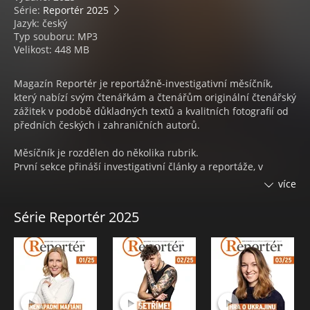
Série:
Reportér 2025
Jazyk: český
Typ souboru: MP3
Velikost: 448 MB
Magazín Reportér je reportážně-investigativní měsíčník,
který nabízí svým čtenářkám a čtenářům originální čtenářský
zážitek v podobě důkladných textů a kvalitních fotografií od
předních českých i zahraničních autorů.
Měsíčník je rozdělen do několika rubrik.
První sekce přináší investigativní články a reportáže, v
Českých počinech naleznete tuzemské příběhy zajímavých a
více
úspěšných lidí a aktivit v nejrůznějších oborech. Byznys
obsahuje ekonomické informace do hloubky, které nemůže
Série Reportér 2025
postihnout běžné denní zpravodajství.
Rubrika Střední Evropa se zabývá děním a příběhy ze států
sousedících s Českou republikou.
V sekci Kultura pak najdete mimo jiné povídku nebo esej
psanou speciálně pro měsíčník a řadu dalších zajímavých
článků.