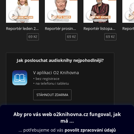
Reportér leden 2025
Reportér prosinec 2024
Reportér listopad 2024
69 Kč
69 Kč
69 Kč
Jak poslouchat audioknihy nejpohodlněji?
V aplikaci O2 Knihovna
• bez registrace
• na telefonu i tabletu
STÁHNOUT ZDARMA
Obsah ke stažení