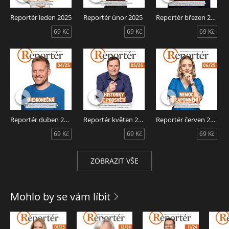
Reportér březen 2025 – Audiotéka ve spolupráci s
magazínem Reportér představuje měsíčník Reportér v audio
Reportér leden 2025
Reportér únor 2025
Reportér březen 2025
verzi. Čte David Viktora.
69 Kč
69 Kč
69 Kč
Reportér duben 2025
Reportér květen 2025
Reportér červen 2025
69 Kč
69 Kč
69 Kč
ZOBRAZIT VŠE
Mohlo by se vám líbit