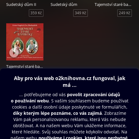
Sudetský dům II
Sudetský dům
Tajemství staré bambitky 2
359 Kč
349 Kč
249 Kč
Tajemství staré bambitky
209 Kč
Obsah ke stažení
Moje O2 Knihovna
Další zábava