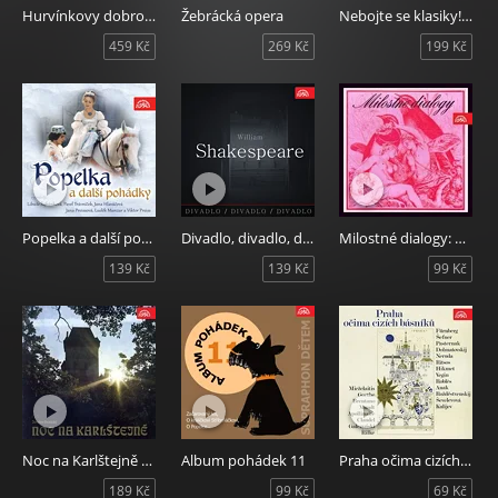
Hurvínkovy dobrodružné výlety do minulosti
Žebrácká opera
Nebojte se klasiky! Hudební škola 22 - Její pastorkyňa
459 Kč
269 Kč
199 Kč
Popelka a další pohádky
Divadlo, divadlo, divadlo Shakespeare
Milostné dialogy: Ztracený prsten, Robin a Marion, Romeo a Julie...
139 Kč
139 Kč
99 Kč
Noc na Karlštejně - Veselohra o 3 dějstvích
Album pohádek 11
Praha očima cizích básníků
189 Kč
99 Kč
69 Kč