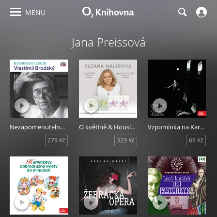
MENU
Jana Preissová
Nezapomenutelný a jedinečný
O květině & Houslový klíč
Vzpomínka na Karla Högera
279 Kč
329 Kč
69 Kč