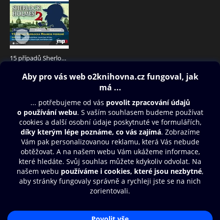
15 případů Sherlocka Holmese podruhé
199 Kč
Obsah ke stažení
Moje O2 Knihovna
Další zábava
© O2 Czech Republic a.s.
Nákupní řád
Přístupnost