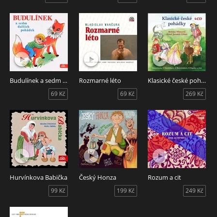
Budulínek a sedm dalších pohádek
Rozmarné léto
Klasické české pohádky
69 Kč
69 Kč
269 Kč
Hurvínkova Babička
Český Honza
Rozum a cit
99 Kč
199 Kč
249 Kč