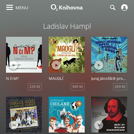
MENU
Ladislav Hampl
N či M?
MAUGLÍ
Juraj Jánošík® proti Dračímu řádu
229 Kč
349 Kč
269 Kč