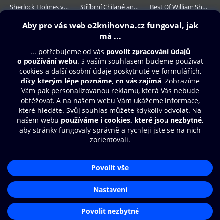
Sherlock Holmes ve státních službách
Stříbrní Chilané aneb Legenda žije
Best Of William Shakespeare
209 Kč
139 Kč
99 Kč
Obsah ke stažení
Moje O2 Knihovna
Další zábava
© O2 Czech Republic a.s.
Nákupní řád
Přístupnost
Aplikace O2 Knihovna
Zásady zpracování osobních údajů
Čti a poslouchej své e-knihy a
Cookies
audioknihy rychleji a pohodlněji.
Nastavení cookies