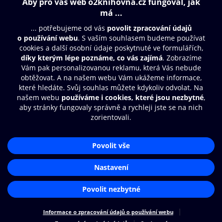
Obsah ke stažení
Moje O2 Knihovna
Další zábava
© O2 Czech Republic a.s.
Nákupní řád
Přístupnost
Aplikace O2 Knihovna
Zásady zpracování osobních údajů
Čti a poslouchej své e-knihy a
Cookies
audioknihy rychleji a pohodlněji.
Nastavení cookies
STÁHNOUT