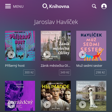
MENU
Jaroslav Havlíček
Příšerný host
Zánik městečka Olšiny
Muž sedmi sester
300 Kč
349 Kč
298 Kč