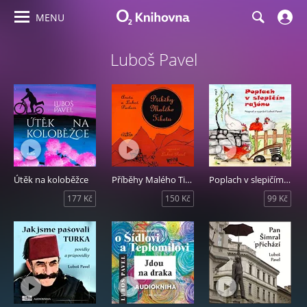
MENU
Luboš Pavel
Útěk na koloběžce
Příběhy Malého Tibetu
Poplach v slepičím rajónu
177 Kč
150 Kč
99 Kč