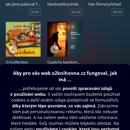
Jak jsme pašovali Turka - povídky a průpovídky
Neobvyklá pohádka o Šídlovi a Teplomilovi
Pan Šimral přichází
79 Kč
49 Kč
99 Kč
O Kuliferdovi
Úspěchy bezdomovce - povídky a průpovídky
89 Kč
79 Kč
Obsah ke stažení
Moje O2 Knihovna
Další zábava