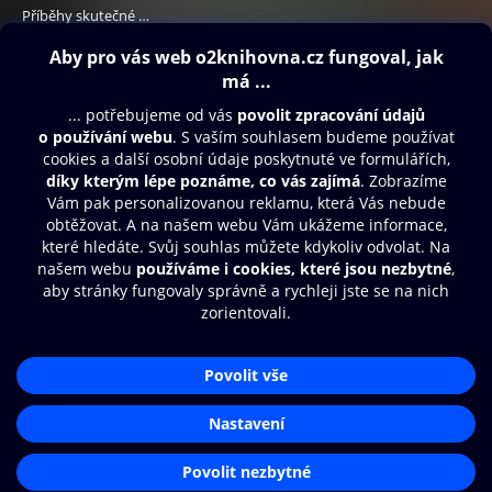
Příběhy skutečné odvahy
338 Kč
Obsah ke stažení
Moje O2 Knihovna
Další zábava
© O2 Czech Republic a.s.
Nákupní řád
Přístupnost
Aplikace O2 Knihovna
Zásady zpracování osobních údajů
Čti a poslouchej své e-knihy a
Cookies
audioknihy rychleji a pohodlněji.
Nastavení cookies