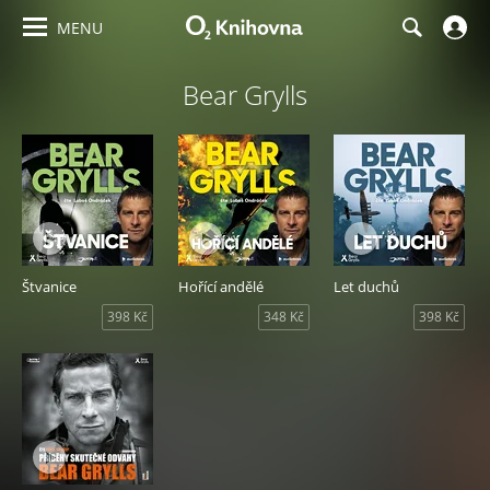
MENU
Bear Grylls
Štvanice
Hořící andělé
Let duchů
398 Kč
348 Kč
398 Kč