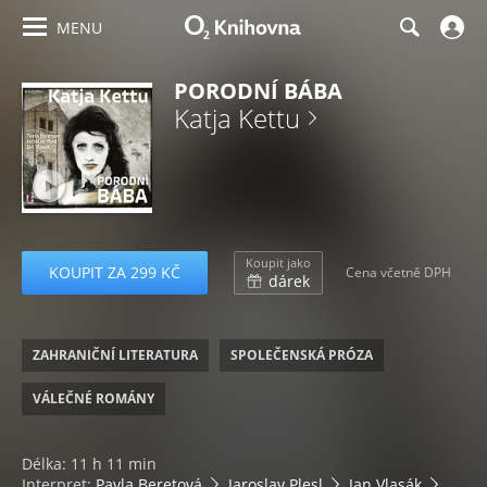
MENU
PORODNÍ BÁBA
Katja Kettu
Koupit jako
KOUPIT ZA 299 KČ
Cena včetně DPH
dárek
ZAHRANIČNÍ LITERATURA
SPOLEČENSKÁ PRÓZA
VÁLEČNÉ ROMÁNY
Délka: 11 h 11 min
Interpret:
Pavla Beretová
Jaroslav Plesl
Jan Vlasák