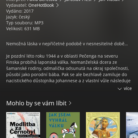
Vydavatel:
OneHotBook
Vydáno: 2017
Jazyk: český
Typ souboru: MP3
Velikost: 631 MB
Nemožná láska v nepříčetné podobě v nesnesitelné době…
Je pozdní léto roku 1944 a v oblasti Pečenga na severu
Finska probíhá laponská válka. Nemanželská dcera ze
šamanské rodiny, odmalička odsunutá na okraj společnosti,
působí jako porodní bába. Pak se ale bezhlavě zamiluje do
nacistického důstojníka Johannese a z vlastní vůle následuje
německé šiky do vojenských a vězeňských táborů, kde
více
pomáhá jako zdravotní sestra. Zatímco dříve děti vítala do
světa, zde se z ní stává anděl smrti. A nakonec i ji semelou
Mohlo by se vám líbit
nemilosrdná kola dějin…
V příběhu splétaném ze tří hlasů a tří perspektiv kromě
„porodní báby“ Pavly Beretové účinkují také Jaroslav Plesl a
Jan Vlasák.