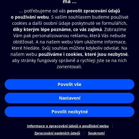
© O2 Czech Republic a.s.
Nákupní řád
Přístupnost
Zásady zpracování osobních údajů
Cookies
Nastavení cookies
Aplikace O2 Knihovna
Čti a poslouchej své e-knihy a
audioknihy rychleji a pohodlněji.
STÁHNOUT