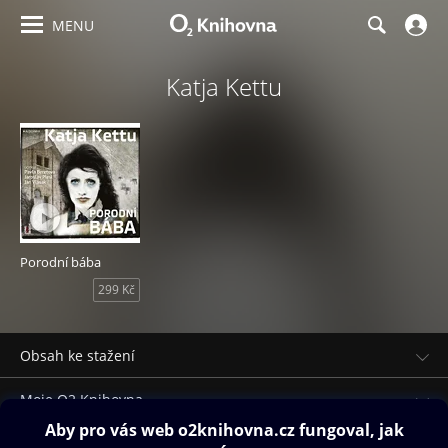
MENU
Katja Kettu
Porodní bába
299 Kč
Obsah ke stažení
Moje O2 Knihovna
Další zábava