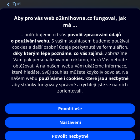
Zpět
Obsah ke stažení
Moje O2 Knihovna
Další zábava
© O2 Czech Republic a.s.
Nákupní řád
Přístupnost
Aplikace O2 Knihovna
Zásady zpracování osobních údajů
Čti a poslouchej své e-knihy a
Cookies
audioknihy rychleji a pohodlněji.
Nastavení cookies