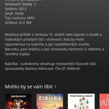
Vydavatel:
Socha
Vydáno: 2012
Jazyk: český
Typ souboru: MP3
Velikost: 612 MB
Malebný příběh z venkova 19. století nám vypráví o životě a
hodnotách prostých lidí i vrchnosti. Kdo by mohl
zapomenout na babičku a její nejoblíbenější vnučku
Barunku, paní kněžnu a její schovanku Hortensii či Viktorku a
černého vojáka.
Babička - audiokniha obsahuje nejslavnější klasické dílo
spisovatelky Boženy Němcové. Čte Jiří Štědroň.
Mohlo by se vám líbit