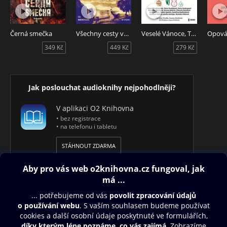
Černá smečka
Všechny cesty vedou do Santiaga
Veselé Vánoce, Terezko
349 Kč
449 Kč
279 Kč
Jak poslouchat audioknihy nejpohodlněji?
V aplikaci O2 Knihovna
• bez registrace
• na telefonu i tabletu
STÁHNOUT ZDARMA
Obsah ke stažení