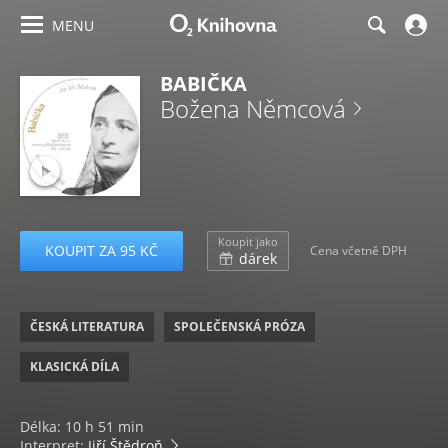
MENU
BABIČKA
Božena Němcová
Koupit jako
KOUPIT ZA 95 KČ
Cena včetně DPH
dárek
ČESKÁ LITERATURA
SPOLEČENSKÁ PRÓZA
KLASICKÁ DÍLA
Délka: 10 h 51 min
Interpret:
Jiří Štědroň