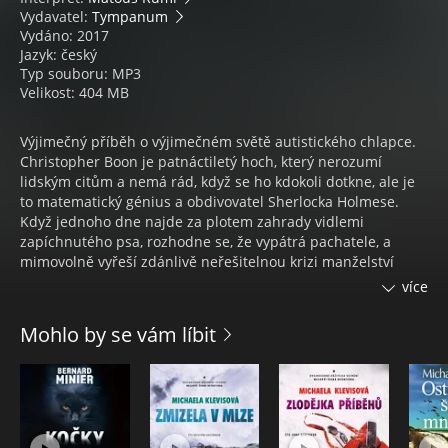
Vydavatel:
Tympanum
Vydáno: 2017
Jazyk: český
Typ souboru: MP3
Velikost: 404 MB
Výjimečný příběh o výjimečném světě autistického chlapce.
Christopher Boon je patnáctiletý hoch, který nerozumí
lidským citům a nemá rád, když se ho kdokoli dotkne, ale je
to matematický génius a obdivovatel Sherlocka Holmese.
Když jednoho dne najde za plotem zahrady vidlemi
zapíchnutého psa, rozhodne se, že vypátrá pachatele, a
mimovolně vyřeší zdánlivě neřešitelnou krizi manželství
svých rodičů.
více
Detektivní novela byla ve Velké Británii zvolena Knihou roku
2003 v rámci prestižní Whitbreadovy ceny.
Mohlo by se vám líbit
Mark Haddon (1962)
studoval anglickou literaturu na Oxfordu. Je autorem více či
méně humorných románů Podivný případ se psem nebo
Problémové partie, z nichž první je určen především
mladším a druhý zralejším čtenářům. Významným románem