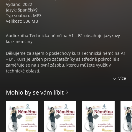
Vydáno: 2022
Jazyk: španělský
Typ souboru: MP3
Velikost: 536 MB
Audiokniha Technická němčina A1 – B1 obsahuje jazykový
kurz němčiny.
Děkujeme za zájem o poslechový kurz Technická němčina A1
– B1. Kurz je určen pro začátečníky až středně pokročilé a
zaměřuje se na slovní zásobu, kterou můžete využít v
technické oblasti.
více
Kurz je založen na kontextovém učení, to znamená, že se
nebudete učit jen slovíčka, ale i věty, ve kterých můžete daná
Mohlo by se vám líbit
slovíčka použít. V tomto kurzu najdete celkem 1 000 slovíček
a procvičovacích vět.
Jednotlivé lekce jsou rozděleny podle témat aktivity, kvalita,
logistika, nástroje, rozměry a vlastnosti. Obsahují slovíčka a
příkladové věty, díky kterým budete lépe komunikovat při
řešení technických problémů. Zároveň si zvládnutím tohoto