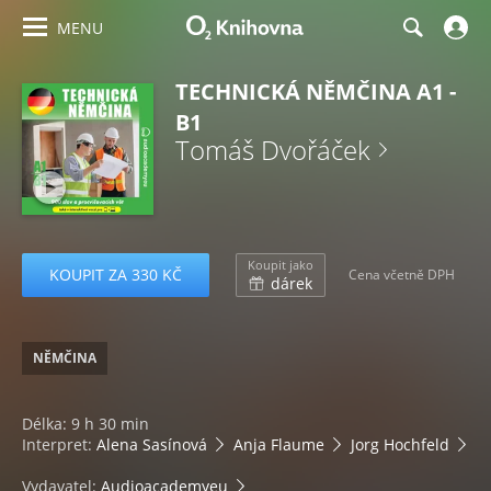
MENU
TECHNICKÁ NĚMČINA A1 -
B1
Tomáš Dvořáček
Koupit jako
KOUPIT ZA 330 KČ
Cena včetně DPH
dárek
NĚMČINA
Délka: 9 h 30 min
Interpret:
Alena Sasínová
Anja Flaume
Jorg Hochfeld
Vydavatel:
Audioacademyeu