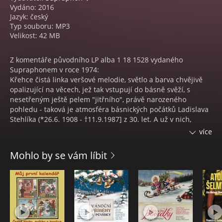
Vydáno: 2016
Jazyk: český
Typ souboru: MP3
Velikost: 42 MB
Z komentáře původního LP alba 1 18 1528 vydaného
Supraphonem v roce 1974:
Křehce čistá linka veršové melodie, světlo a barva chvějivě
opalizující na věcech, jež tak vstupují do básně svěží, s
nesetřeným ještě pelem "jitřního", právě narozeného
pohledu - taková je atmosféra básnických počátků Ladislava
Stehlíka (*26.6. 1908 - †11.9.1987] z 30. let. A už v nich,
především pak v Kvetoucí trnce z roku 1936, se objevuje
více
základní a osnovný motiv Stehlíkovy lyriky, totiž její intimní
vztah ke krajině, k rodné zemi...
Mohlo by se vám líbit
...Marina Alšová, která vyšla roku 1952, je Stehlíkovou
epickou skladbou nejrozměrnější. Byla vydána v roce stého
výročí narozenin Mikoláše Alše.
Básník...v ní vzdal hold géniovi českého výtvarného umění. A
věru nešlo o formální akt pouhé příležitostné piety. Vždyť
Mikoláš Aleš je přímo erbovním malířem jižních Čech....A
takto básník sám apostrofuje Alšovo dílo:" Alšovi nebyla