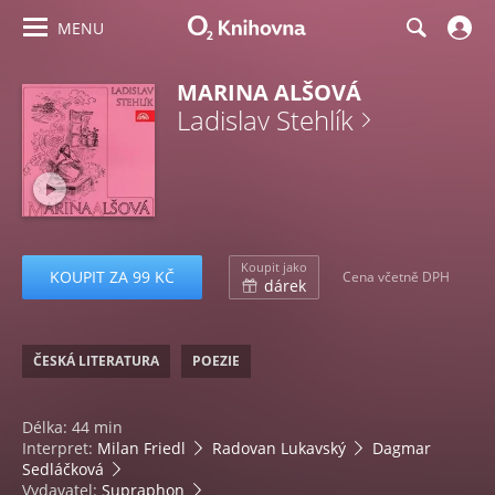
MENU
MARINA ALŠOVÁ
Ladislav Stehlík
Koupit jako
KOUPIT ZA 99 KČ
Cena včetně DPH
dárek
ČESKÁ LITERATURA
POEZIE
Délka: 44 min
Interpret:
Milan Friedl
Radovan Lukavský
Dagmar
Sedláčková
Vydavatel:
Supraphon