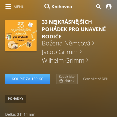
MENU
33 NEJKRÁSNĚJŠÍCH
POHÁDEK PRO UNAVENÉ
RODIČE
Božena Němcová
Jacob Grimm
Wilhelm Grimm
Koupit jako
KOUPIT ZA 159 KČ
Cena včetně DPH
dárek
POHÁDKY
Délka: 3 h 14 min