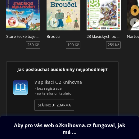
Staré řecké báje a pověsti
Broučci
23 klasických pohádek
Nárto
269 Kč
199 Kč
259 Kč
Jak poslouchat audioknihy nejpohodlněji?
V aplikaci O2 Knihovna
• bez registrace
• na telefonu i tabletu
STÁHNOUT ZDARMA