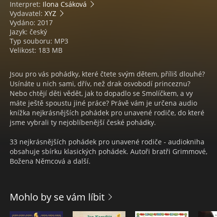
Interpret:
Ilona Csáková
Vydavatel:
XYZ
Vydáno: 2017
Jazyk: český
Typ souboru: MP3
Velikost: 183 MB
Jsou pro vás pohádky, které čtete svým dětem, příliš dlouhé?
Usínáte u nich sami, dřív, než drak osvobodí princeznu?
Nebo chtějí děti vědět, jak to dopadlo se Smolíčkem, a vy
máte ještě spoustu jiné práce? Právě vám je určena audio
knížka nejkrásnějších pohádek pro unavené rodiče, do které
jsme vybrali ty nejoblíbenější české pohádky.
33 nejkrásnějších pohádek pro unavené rodiče - audiokniha
obsahuje sbírku klasických pohádek. Autoři bratři Grimmové,
Božena Němcová a další.
Mohlo by se vám líbit