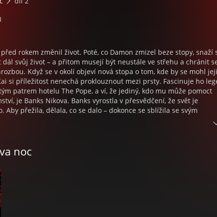
c
díl 2
3
před rokem změnil život. Poté, co Damon zmizel beze stopy, snaží 
ít dál svůj život – a přitom musejí být neustále ve střehu a chránit s
ozbou. Když se v okolí objeví nová stopa o tom, kde by se mohl jej
 Kai si příležitost nenechá proklouznout mezi prsty. Fascinuje ho le
tým patrem hotelu The Pope, a ví, že jediný, kdo mu může pomoct
ství, je Banks Nikova. Banks vyrostla v přesvědčení, že svět je
 Aby přežila, dělala, co se dalo – dokonce se sblížila se svým
ale dojde na osobní život, musí se rozhodnout, ke komu bude loajál
18+
ova noc
: Temná touha | Překlad Zuzana Ľalíková | Čte Ondřej Dvořáček,
| Režie Sabina Rytířová | Zvuk, střih hudba a mastering Zdeněk Ryt
u Chevaliere | Grafiku podle knižní obálky upravila Jana Lhotáková
ytířová | Supervize Kateřina Višinská | Vydala Euromedia Group, a
 2026 | HIDEAWAY
by Penelope Douglas LLC, Překlad © Zuzana Ľalíková, 2025, Vydala
. s., v edici Ikar, 2025.