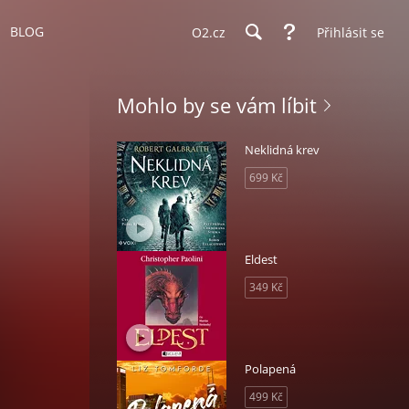
BLOG
O2.cz
Přihlásit se
Mohlo by se vám líbit
Neklidná krev
699 Kč
Eldest
349 Kč
Polapená
499 Kč