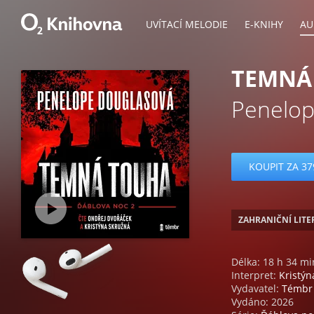
UVÍTACÍ MELODIE
E-KNIHY
AU
TEMNÁ
Penelop
KOUPIT ZA 37
ZAHRANIČNÍ LIT
Délka: 18 h 34 mi
Interpret:
Kristýn
Vydavatel:
Témbr
Vydáno: 2026