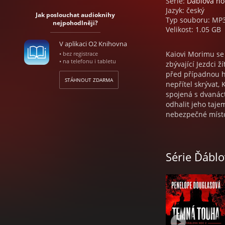
Série:
Ďáblova no
Jazyk: český
Jak poslouchat audioknihy
Typ souboru: MP
nejpohodlněji?
Velikost: 1.05 GB
V aplikaci O2 Knihovna
Kaiovi Morimu se 
• bez registrace
• na telefonu i tabletu
zbývající Jezdci ž
před případnou hr
STÁHNOUT ZDARMA
nepřítel skrývat,
spojená s dvanác
odhalit jeho tajem
nebezpečné místo.
nepřítelem. Když 
Doporučený věk 
Série Ďábl
Penelope Douglas
Kristýna Skružná 
Natočeno ve studi
Produkce Sabina R
Témbr, v březnu
Copyright © 2017 
Euromedia Group, a