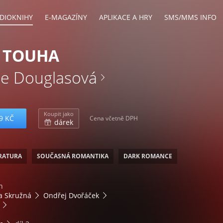
DIOKNIHY
E-MAGAZÍNY
APLIKACE A HRY
SMS/MMS INFO
 TOUHA
e Douglasová
Koupit jako
9 KČ
Cena včetně DPH
dárek
ERATURA
SOUČASNÁ ROMANTIKA
DARK ROMANCE
n
a Skružná
Ondřej Dvořáček