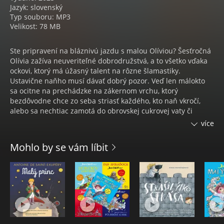
Jazyk: slovenský
Typ souboru: MP3
Velikost: 78 MB
Ste pripravení na bláznivú jazdu s malou Olíviou? Šesťročná
Olívia zažíva neuveriteľné dobrodružstvá, a to všetko vďaka
ockovi, ktorý má úžasný talent na rôzne šlamastiky.
Ustavične naňho musí dávať dobrý pozor. Veď len málokto
sa ocitne na prechádzke na zákernom vrchu, ktorý
bezdôvodne chce zo seba striasť každého, kto naň vkročí,
alebo sa nechtiac zamotá do obrovskej cukrovej vaty či
skončí v teráriu s krokodílom. V ockovom a v Olíviinom svete
více
skrátka nič nie je nemožné. Najmä keď pri nich práve nie je
mamička – vtedy je pohroma zaručená! Nakoniec však všetko
Mohlo by se vám líbit
zvládnu s nadhľadom (i keď občas len o vlások!). Hlavne
preto, lebo prekážkam a nehodám čelia spoločne.
Kompletnú neskrátenú verziu knihy s radosťou číta Zuzana
Vačková. Vyštudovala odbor herectvo na VŠMU, čo bolo
prirodzeným vyústením jej talentu a hereckých skúseností.
Debutovala vo filme Kosenie jastrabej lúky (1981), kde si
zahrala vnučku Jozefa Kronera. Režisér Štefan Uher ju