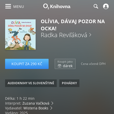
MENU
OLÍVIA, DÁVAJ POZOR NA
OCKA!
Radka Reviľáková
Koupit jako
KOUPIT ZA 290 KČ
Cena včetně DPH
dárek
AUDIOKNIHY VE SLOVENŠTINĚ
POHÁDKY
Délka: 1 h 22 min
Interpret:
Zuzana Vačková
Vydavatel:
Wisteria Books
Vydáno: 2025