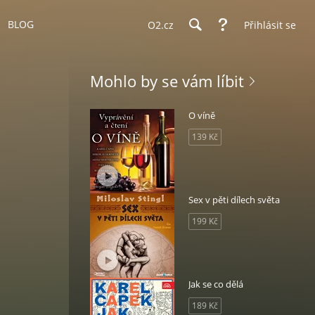
BLOG
O2.cz
Přihlásit se
Mohlo by se vám líbit
O víně
139 Kč
Sex v pěti dílech světa
199 Kč
Jak se co dělá
189 Kč