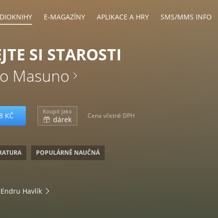
DIOKNIHY
E-MAGAZÍNY
APLIKACE A HRY
SMS/MMS INFO
JTE SI STAROSTI
o Masuno
Koupit jako
8 KČ
Cena včetně DPH
dárek
ERATURA
POPULÁRNĚ NAUČNÁ
 Endru Havlík