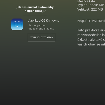
Jazyk: český
Typ souboru: MP
Jak poslouchat audioknihy
Velikost: 222 MB
nejpohodlněji?
V aplikaci O2 Knihovna
NAJDĚTE VNITŘNÍ
• bez registrace
• na telefonu i tabletu
Tato praktická a
mezinárodního be
STÁHNOUT ZDARMA
úzkosti, ale také 
vašich obav se ni
Vzpomeňte si na ob
díky náhodné poz
úžasné, jak moc s
dokážete, zbavíte 
Nedělejte si staro
· přestat se poro
myšlenek
· odstranit ze živ
· nehledat a nep
· dívat se na věci