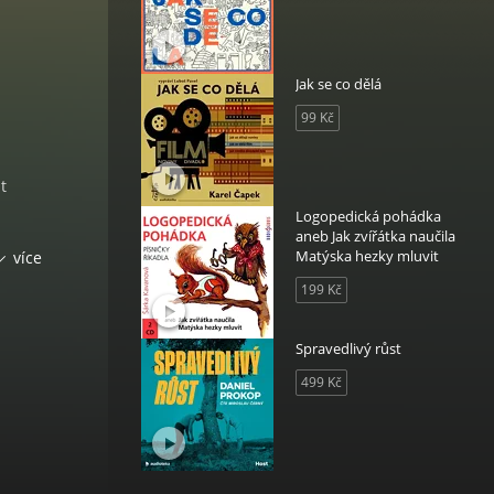
Jak se co dělá
99 Kč
t
Logopedická pohádka
aneb Jak zvířátka naučila
dnou
Matýska hezky mluvit
více
ylo
199 Kč
ž to
Spravedlivý růst
499 Kč