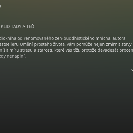
3
 KLID TADY A TEĎ
udiokniha od renomovaného zen-buddhistického mnicha, autora
stselleru Umění prostého života, vám pomůže nejen zmírnit stavy
snížit míru stresu a starostí, které vás tíží, protože devadesát procen
kdy nenaplní.
dobí, kdy jste si kvůli něčemu dělali starosti, ale pak jste si naje
námce nebo situaci uvědomili, že je to naprosto nepodstatné. Neb
e vám zničehonic ulevilo? Hlavní je soustředit se na tady a teď. Kdy
se zbytečné úzkosti a ve vaší mysli se rozprostře klid. V audioknize
sti se naučíte:
vnávat s ostatními – zmizí tím devadesát procent vašich utkvělých
ota nepotřebné věci a co nejvíc si ho zjednodušit
ospíchat
 pozitivně – jen vy sami rozhodujete, jestli jste, nebo nejste šťastní