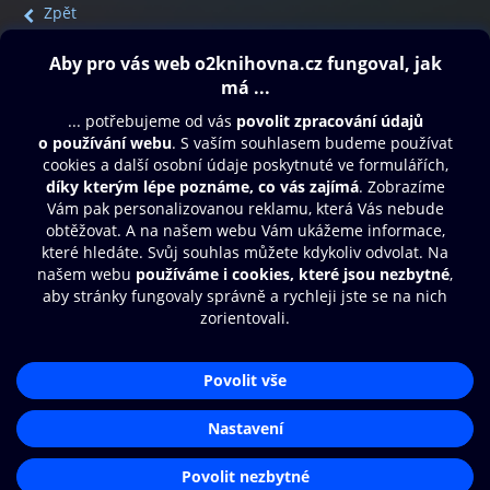
Zpět
Obsah ke stažení
Moje O2 Knihovna
Další zábava
© O2 Czech Republic a.s.
Nákupní řád
Přístupnost
Aplikace O2 Knihovna
Zásady zpracování osobních údajů
Čti a poslouchej své e-knihy a
Cookies
audioknihy rychleji a pohodlněji.
Nastavení cookies