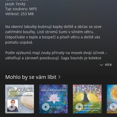
Jazyk: český
Typ souboru: MP3
Velikost: 253 MB
Na okenní tabulky bubnují kapky deště a občas se ozve
zahřmění bouřky. Listí stromů šumí v silném větru.
Odpočíváte v teple a bezpečí a píseň větru a deště vás
pomalu uspává.
Podle výzkumů mají zvuky přírody na mozek dvojí účinek –
uklidňují a zároveň povzbuzují. Saga Sounds je kolekce
nejrůznějších typů zvuků přírody, které můžete poslouchat
více
při odpočinku, před spaním nebo když se potřebujete
soustředit na práci. Série byla navržena specificky pro
Mohlo by se vám líbit
vytvoření atmosféry klidu a pohody. Nyní si můžete navodit
jakoukoliv náladu kdykoliv a kdekoliv.
Audiokniha Nálada – Při dešti obsahuje relaxační hudbu.
Autor Rasmus Broe.