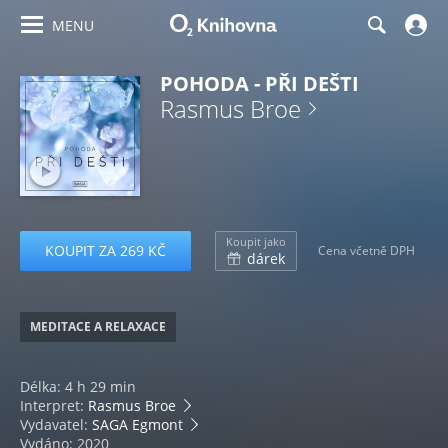
MENU
POHODA - PŘI DEŠTI
Rasmus Broe
Koupit jako
KOUPIT ZA 269 KČ
Cena včetně DPH
dárek
MEDITACE A RELAXACE
Délka: 4 h 29 min
Interpret:
Rasmus Broe
Vydavatel:
SAGA Egmont
Vydáno: 2020