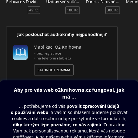
Relaxace s Davidem Gruberem
Uzdrav své vnitřní dítě
Dárek z čarovné země
49 Kč
180 Kč
380 Kč
Jak poslouchat audioknihy nejpohodlněji?
V aplikaci O2 Knihovna
• bez registrace
• na telefonu i tabletu
STÁHNOUT ZDARMA
Obsah ke stažení
Moje O2 Knihovna
Další zábava