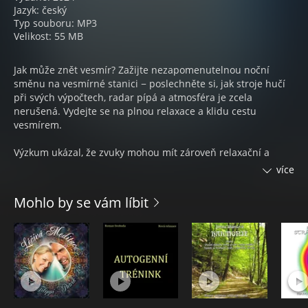
Jazyk: český
Typ souboru: MP3
Velikost: 55 MB
Jak může znět vesmír? Zažijte nezapomenutelnou noční
směnu na vesmírné stanici − poslechněte si, jak stroje hučí
při svých výpočtech, radar pípá a atmosféra je zcela
nerušená. Vydejte se na plnou relaxace a klidu cestu
vesmírem.
Výzkum ukázal, že zvuky mohou mít zároveň relaxační a
stimulační vliv na nás mozek. Náladová série od Saga Talks
více
jsou příjemné, různorodé zvukové kulisy, které můžete
poslouchat, když se chcete uklidnit a uvolnit před spánkem
Mohlo by se vám líbit
nebo soustředit na práci. Speciálně navržený zvukový vesmír
tvoří uklidňující atmosféru, známou také jako „nálada“, do
kterého můžete vstoupit kdykoliv a kdekoliv chcete.