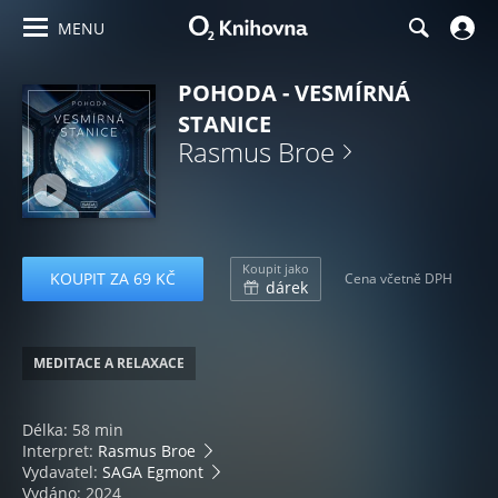
MENU
POHODA - VESMÍRNÁ
STANICE
Rasmus Broe
Koupit jako
KOUPIT ZA 69 KČ
Cena včetně DPH
dárek
MEDITACE A RELAXACE
Délka: 58 min
Interpret:
Rasmus Broe
Vydavatel:
SAGA Egmont
Vydáno: 2024