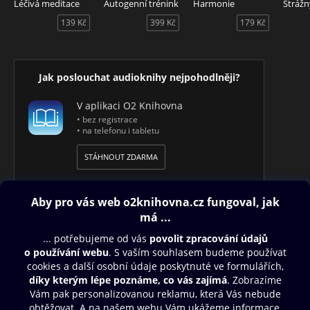
Léčivá meditace
Autogenní trénink
Harmonie
Strážn
139 Kč
399 Kč
179 Kč
Jak poslouchat audioknihy nejpohodlněji?
V aplikaci O2 Knihovna
• bez registrace
• na telefonu i tabletu
STÁHNOUT ZDARMA
Obsah ke stažení
Moje O2 Knihovna
Další zábava