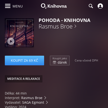
MENU
POHODA - KNIHOVNA
Rasmus Broe
Koupit jako
KOUPIT ZA 69 KČ
Cena včetně DPH
dárek
MEDITACE A RELAXACE
Délka: 44 min
Interpret:
Rasmus Broe
Vydavatel:
SAGA Egmont
Vydáno: 2024