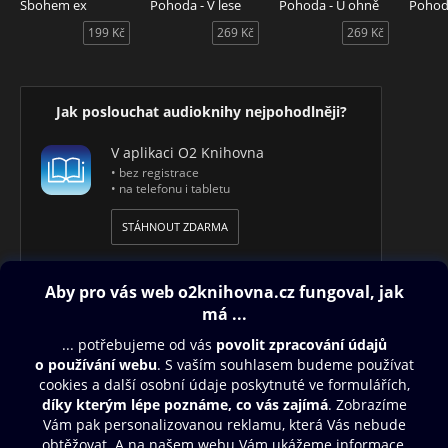
Sbohem ex
Pohoda - V lese
Pohoda - U ohně
Pohoda
199 Kč
269 Kč
269 Kč
Jak poslouchat audioknihy nejpohodlněji?
V aplikaci O2 Knihovna
• bez registrace
• na telefonu i tabletu
STÁHNOUT ZDARMA
Obsah ke stažení
Moje O2 Knihovna
Další zábava