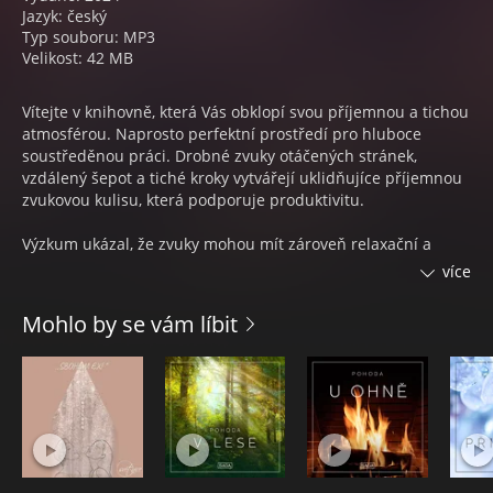
Jazyk: český
Typ souboru: MP3
Velikost: 42 MB
Vítejte v knihovně, která Vás obklopí svou příjemnou a tichou
atmosférou. Naprosto perfektní prostředí pro hluboce
soustředěnou práci. Drobné zvuky otáčených stránek,
vzdálený šepot a tiché kroky vytvářejí uklidňujíce příjemnou
zvukovou kulisu, která podporuje produktivitu.
Výzkum ukázal, že zvuky mohou mít zároveň relaxační a
stimulační vliv na nás mozek. Náladová série od Saga Talks
více
jsou příjemné, různorodé zvukové kulisy, které můžete
poslouchat, když se chcete uklidnit a uvolnit před spánkem
Mohlo by se vám líbit
nebo soustředit na práci. Speciálně navržený zvukový vesmír
tvoří uklidňující atmosféru, známou také jako „nálada“, do
kterého můžete vstoupit kdykoliv a kdekoliv chcete.