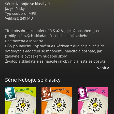
Série:
Nebojte se klasiky
Jazyk: český
Typ souboru: MP3
Velikost: 249 MB
Titul obsahuje komplet dílů 5 až 8, jejichž obsahem jsou
profily světových skladatelů - Bacha, Čajkovského,
Beethovena a Mozarta.
Díky poutavému vyprávění a ukázkám z díla nejslavnějších
světových skladatelů se mnohému naučíte a poznáte, jak
zábavné je být žákem hudební školy.
Životopis skladatele se naučíte jakoby nic a ještě se dozvíte
spoustu zajímavostí. Hudební ukázky si pak budete
více
pobrukovat ještě dlouho po skončení poslechu.
Série Nebojte se klasiky
Nebojte se klasiky! Hudební škola 5 - 8 - svět vážné hudby
otevírají Vanda Hybnerová a Saša Rašilov v hudební škole
pro žáky, učitele i zvídavé rodiče na této audioknize.