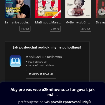
Za hranice odolnosti
Muži jsou z Marsu, ženy z Venuše
Myšlenky zločince v české kotlině
Dva n
449 Kč
249 Kč
399 Kč
Jak poslouchat audioknihy nejpohodlněji?
V aplikaci O2 Knihovna
• bez registrace
• na telefonu i tabletu
STÁHNOUT ZDARMA
Obsah ke stažení