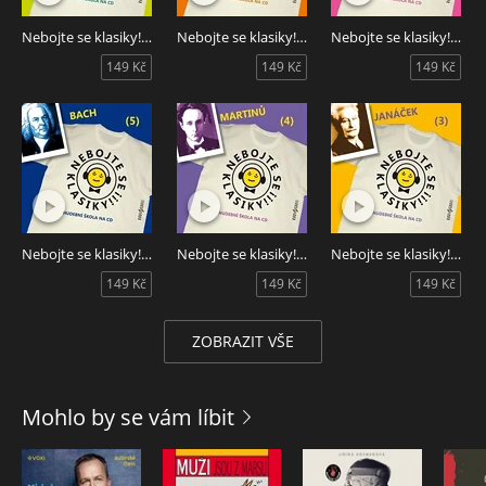
Nebojte se klasiky! Hudební škola 8 - Petr Iljič Čajkovskij
Nebojte se klasiky! Hudební škola 7 - Ludwig van Beethoven
Nebojte se klasiky! Hudební škola 6 - Wolfgang Amadeus Mozart
149 Kč
149 Kč
149 Kč
Nebojte se klasiky! Hudební škola 5 - Johann Sebastian Bach
Nebojte se klasiky! Hudební škola 4 - Bohuslav Martinů
Nebojte se klasiky! Hudební škola 3 - Leoš Janáček
149 Kč
149 Kč
149 Kč
ZOBRAZIT VŠE
Mohlo by se vám líbit