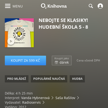
MENU
NEBOJTE SE KLASIKY!
HUDEBNÍ ŠKOLA 5 - 8
Koupit jako
KOUPIT ZA 599 KČ
Cena včetně DPH
dárek
PRO MLÁDEŽ
POPULÁRNĚ NAUČNÁ
HUDBA
Délka: 4 h 25 min
Interpret:
Vanda Hybnerová
Saša Rašilov
Vydavatel:
Radioservis
Vydáno: 2012