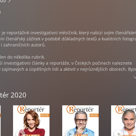
020
3
je reportážně-investigativní měsíčník, který nabízí svým čtenářká
ní čtenářský zážitek v podobě důkladných textů a kvalitních fotogra
i zahraničních autorů.
len do několika rubrik.
ší investigativní články a reportáže, v Českých počinech naleznete
zajímavých a úspěšných lidí a aktivit v nejrůznějších oborech. Byz
cké informace do hloubky, které nemůže postihnout běžné denní
Evropa se zabývá děním a příběhy ze států sousedících s Českou
rtér 2020
ak najdete mimo jiné povídku nebo esej psanou speciálně pro měsí
mavých článků.
 stop: Afrika
dování kapitalismu
e, že vir porazíme