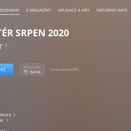
DIOKNIHY
E-MAGAZÍNY
APLIKACE A HRY
SMS/MMS INFO
ÉR SRPEN 2020
r
Koupit jako
 KČ
Cena včetně DPH
dárek
iktora
ér