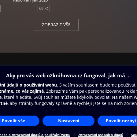
Reportér říjen 2020
ýlet!
69 Kč
ovo bistro aneb Francouz vaří na Vysočině
020 – Audiotéka ve spolupráci s magazínem Reportér představuje
ZOBRAZIT VŠE
 v audio verzi. Čte David Viktora.
ovna
Další zábava
Oneplay
Oneplay Originály
Sport
Přístupnost
Zásady zpracování osobních údajů
Cookies
Na