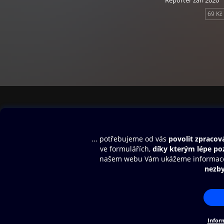
Reportér září 2020
26. Kultura – Na v
69 Kč
27. Styl – Tatínk
Reportér srpen 2
měsíčník Reportér
Obsah ke stažení
Moje O2 Knih
Uvítací melodie
Přihlásit se
Aplikace a hry
E-knihy
Dárkový poukaz
SMS/MMS Info
Audioknihy
Nápověda
Blog
E-magazíny
Napište nám
Nákupní řád
© O2 Czech Republic a.s.