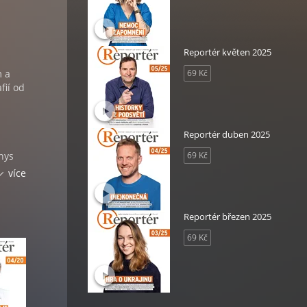
Reportér květen 2025
m a
69 Kč
fií od
Reportér duben 2025
nys
69 Kč
více
Reportér březen 2025
čník a
69 Kč