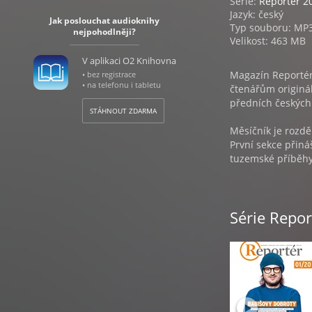
Série:
Reportér 2
Jazyk: český
Jak poslouchat audioknihy
Typ souboru: MP
nejpohodlněji?
Velikost: 463 MB
V aplikaci O2 Knihovna
Magazín Reportér 
• bez registrace
• na telefonu i tabletu
čtenářům originál
předních českých 
STÁHNOUT ZDARMA
Měsíčník je rozdě
První sekce přiná
tuzemské příběhy 
obsahuje ekonomi
zpravodajství.
Rubrika Střední 
Série Repo
republikou.
V sekci Kultura p
řadu dalších zají
OBSAH:
1. Info – Poslední
2. Editorial – Bu
3. Koment – Naděj