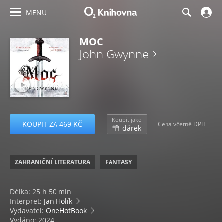
MENU
MOC
John Gwynne
Koupit jako
KOUPIT ZA 469 KČ
Cena včetně DPH
dárek
ZAHRANIČNÍ LITERATURA
FANTASY
Délka: 25 h 50 min
Interpret:
Jan Holík
Vydavatel:
OneHotBook
Vydáno: 2024