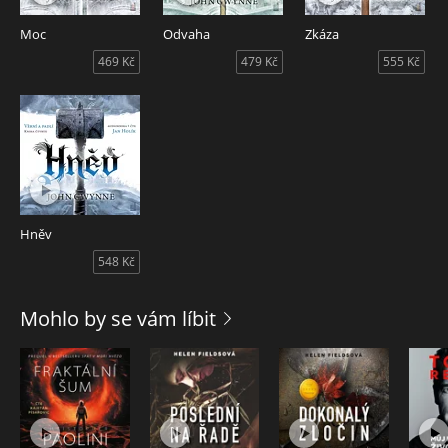
Pak propukne válka, která ukončí všechny války.
Moc
Odvaha
Zkáza
Král Aquilus svolává ostatní krále na sněm, aby v naléhavé
469 Kč
479 Kč
555 Kč
době vytvořil alianci. Proroctví praví, že temnota i světlo
budou mít každý svého šampiona – Černé slunce a Jasnou
hvězdu. Bylo by moudré je oba najít, neboť pokud se
Černému slunci podaří vystoupat na trůn, veškeré naděje a
sny lidstva se promění v prach.
Audiokniha Moc, autor John Gwynne, čte Jan Holík.
Hněv
548 Kč
Mohlo by se vám líbit