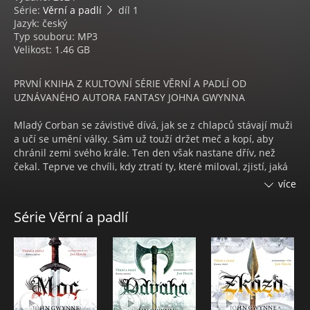
Série:
Věrní a padlí
díl 1
Jazyk: český
Typ souboru: MP3
Velikost: 1.46 GB
PRVNÍ KNIHA Z KULTOVNÍ SÉRIE VĚRNÍ A PADLÍ OD
UZNÁVANÉHO AUTORA FANTASY JOHNA GWYNNA
Mladý Corban se závistivě dívá, jak se z chlapců stávají muži
a učí se umění války. Sám už touží držet meč a kopí, aby
chránil zemi svého krále. Ten den však nastane dřív, než
čekal. Teprve ve chvíli, kdy ztratí ty, které miloval, zjistí, jaká
je skutečná cena odvahy.
více
Dějiny Zemí vyhnanců jsou plné krvavých střetů mezi vojsky
Série Věrní a padlí
lidí a obrů, při kterých zem zčernala jejich prolitou krví. I
když byly kmeny obrů před dávnými věky poraženy, jejich
dobyté pevnosti se dosud tyčí po celé zemi. Nyní se však
obři znovu probouzejí, kameny roní krev, a dokonce se
objevili i obrovští červci. Ti, kdo ještě dovedou číst znamení,
vidí přicházet hrozbu mnohem větší, než byly dávné války.
Svět zahalí žal, andělé a démoni se chystají na bitevní pole.