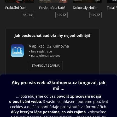
Fraktální šum
Poslední na řadě
Dokonalý zločin
Total 
449 Kč
449 Kč
449 Kč
Jak poslouchat audioknihy nejpohodlněji?
V aplikaci O2 Knihovna
• bez registrace
• na telefonu i tabletu
STÁHNOUT ZDARMA
Obsah ke stažení
Moje O2 Knihovna