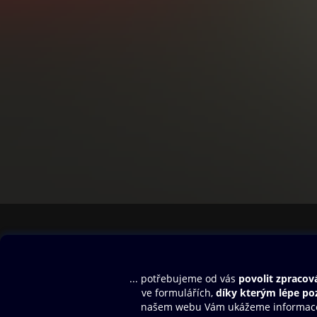
Obsah ke stažení
Moje O2 Knih
Uvítací melodie
Přihlásit se
Aplikace a hry
E-knihy
Dárkový poukaz
SMS/MMS Info
Audioknihy
Nápověda
Blog