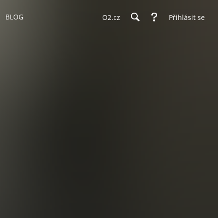
BLOG
O2.cz
Přihlásit se