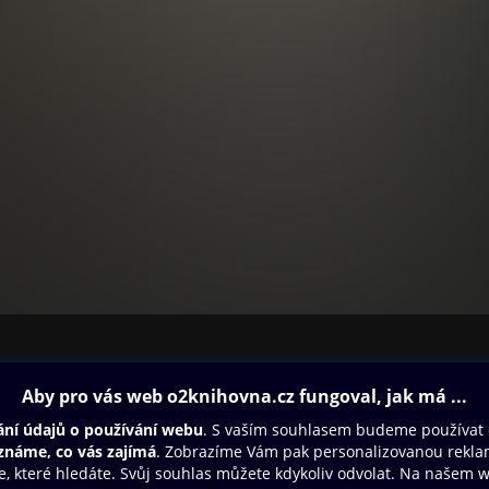
ovna
Další zábava
Oneplay
Oneplay Originály
Sport