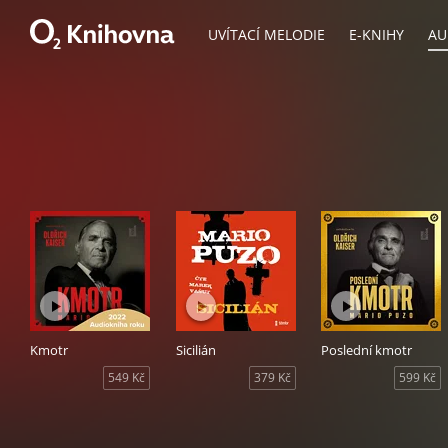
UVÍTACÍ MELODIE
E-KNIHY
AU
Kmotr
Sicilián
Poslední kmotr
549 Kč
379 Kč
599 Kč