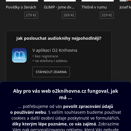
Povídky o ženách
GUMP - jsme dvojka
Třešně v rumu
279 Kč
269 Kč
329 Kč
Jak poslouchat audioknihy nejpohodlněji?
V aplikaci O2 Knihovna
• bez registrace
• na telefonu i tabletu
STÁHNOUT ZDARMA
Obsah ke stažení
Moje O2 Knihovna