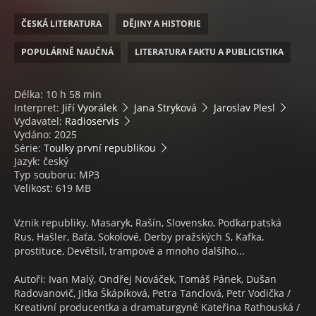
ČESKÁ LITERATURA
DĚJINY A HISTORIE
POPULÁRNĚ NAUČNÁ
LITERATURA FAKTU A PUBLICISTIKA
Délka: 10 h 58 min
Interpret:
Jiří Vyorálek
Jana Stryková
Jaroslav Plesl
Vydavatel:
Radioservis
Vydáno: 2025
Série:
Toulky první republikou
Jazyk: český
Typ souboru: MP3
Velikost: 619 MB
Vznik republiky, Masaryk, Rašín, Slovensko, Podkarpatská
Rus, Hašler, Baťa, Sokolové, Derby pražských S, Kafka,
prostituce, Devětsil, trampové a mnoho dalšího...
Autoři: Ivan Malý, Ondřej Nováček, Tomáš Pánek, Dušan
Radovanovič, Jitka Škápíková, Petra Tanclová, Petr Vodička /
Kreativní producentka a dramaturgyně Kateřina Rathouská /