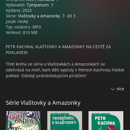
Vydavatel:
Tympanum
Vydáno: 2023
Série:
Vlaštovky a Amazonky
díl 3
Jazyk: český
Typ souboru: MP3
Velikost: 810 MB
PETR KACHNA, VLAŠTOVKY A AMAZONKY NA CESTĚ ZA
POKLADEM
Třetí kniha ze série o Vlaštovkách a Amazonkách se
odehrává na moři, kam děti vypluly s Petrem Kachnou hledat
poklad. Odolají pronásledujícím pirátům?
Petr Kachna je třetí díl románového cyklu o prázdninových
více
dobrodružstvích dvou dětských sourozeneckých skupin,
které si říkají Vlaštovky a Amazonky. Jedna z Vlaštovek Titty
Série Vlaštovky a Amazonky
Walkerová si během minulých prázdnin stvořila ve své
fantazii vysloužilého námořníka Petra Kachnu, který v této
knize ožívá. A proč ne? Společně vyplouvají se strýčkem
Jimem alias kapitánem Flintem ve škuneru Divoká kočka na
moře, protože Petr Kachna ví, kde je uložen poklad. Posádku