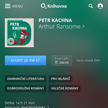
MENU
PETR KACHNA
Arthur Ransome
Koupit jako
KOUPIT ZA 398 KČ
Cena včetně DPH
dárek
ZAHRANIČNÍ LITERATURA
PRO MLÁDEŽ
DOBRODRUŽNÉ ROMÁNY
VÁLEČNÉ ROMÁNY
Délka: 14 h 21 min
Interpret:
Aleš Procházka