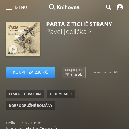
MENU
PARTA Z TICHÉ STRANY
Pavel Jedlička
Koupit jako
KOUPIT ZA 230 KČ
Cena včetně DPH
dárek
ČESKÁ LITERATURA
PRO MLÁDEŽ
DOBRODRUŽNÉ ROMÁNY
Délka: 12 h 41 min
Interpret:
Martin Čevora