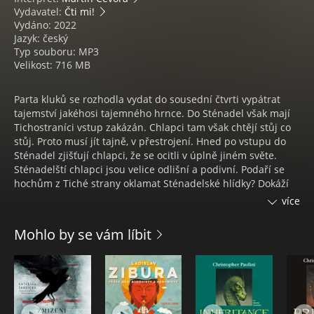
Vydavatel:
Čti mi!
Vydáno: 2022
Jazyk: český
Typ souboru: MP3
Velikost: 716 MB
Parta kluků se rozhodla vydat do sousední čtvrti vypátrat
tajemství jakéhosi tajemného hrnce. Do Sténadel však mají
Tichostraníci vstup zakázán. Chlapci tam však chtějí stůj co
stůj. Proto musí jít tajně, v přestrojení. Hned po vstupu do
Sténadel zjišťují chlapci, že se ocitli v úplně jiném světe.
Sténadelští chlapci jsou velice odlišní a podivní. Podaří se
hochům z Tiché strany oklamat Sténadelské hlídky? Dokáží
odhalit tajemství podivného hrnce? Nebo budou odhaleni,
více
uvězněni a surově mučeni?
Mohlo by se vám líbit
PAVEL JEDLIČKA
Vystupuje též pod pseudonymem doctor H.
V roce 2016 napsal román Armabetton.
Píše texty pro skupinu Disharmonici.
Audiokniha Parta z Tiché strany. Autor Pavel Jedlička, čte