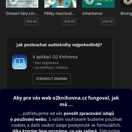
Martin Čevora.
Zmizení Sáry Lindertové
Pěšky mezi buddhisty a komunisty
Inheritance
Brisin
399 Kč
399 Kč
299 Kč
Jak poslouchat audioknihy nejpohodlněji?
V aplikaci O2 Knihovna
• bez registrace
• na telefonu i tabletu
STÁHNOUT ZDARMA
Obsah ke stažení
Moje O2 Knihovna