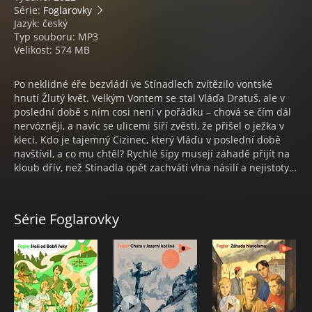
Série:
Foglarovky
Jazyk: český
Typ souboru: MP3
Velikost: 574 MB
Po neklidné éře bezvládí ve Stínadlech zvítězilo vontské
hnutí Žlutý květ. Velkým Vontem se stal Vláďa Dratuš, ale v
poslední době s ním cosi není v pořádku – chová se čím dál
nervózněji, a navíc se ulicemi šíří zvěsti, že přišel o ježka v
kleci. Kdo je tajemný Cizinec, který Vláďu v poslední době
navštívil, a co mu chtěl? Rychlé šípy musejí záhadě přijít na
kloub dřív, než Stínadla opět zachvátí vlna násilí a nejistoty…
Série Foglarovky