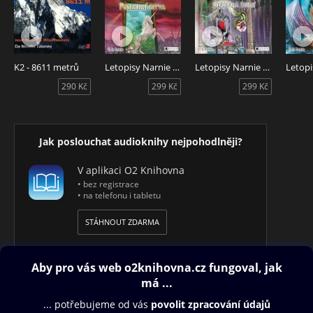
K2 - 8611 metrů
Letopisy Narnie 7 - Poslední bitva
Letopisy Narnie 6 - Stříbrná židle
290 Kč
299 Kč
299 Kč
Jak poslouchat audioknihy nejpohodlněji?
V aplikaci O2 Knihovna
• bez registrace
• na telefonu i tabletu
STÁHNOUT ZDARMA
Obsah ke stažení