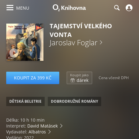
MENU
TAJEMSTVÍ VELKÉHO
VONTA
Jaroslav Foglar
Koupit jako
KOUPIT ZA 399 KČ
Cena včetně DPH
dárek
DĚTSKÁ BELETRIE
DOBRODRUŽNÉ ROMÁNY
Délka: 10 h 10 min
Interpret:
David Matásek
Vydavatel:
Albatros
Vydáno: 2022