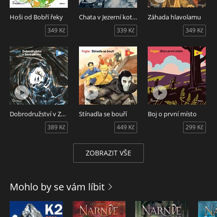
Hoši od Bobří řeky
Chata v Jezerní kotlině
Záhada hlavolamu
349 Kč
339 Kč
349 Kč
Dobrodružství v Zemi nikoho
Stínadla se bouří
Boj o první místo
389 Kč
449 Kč
299 Kč
ZOBRAZIT VŠE
Mohlo by se vám líbit