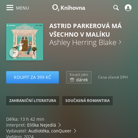
MENU
ASTRID PARKEROVÁ MÁ
VŠECHNO V MALÍKU
Ashley Herring Blake
Koupit jako
KOUPIT ZA 399 KČ
Cena včetně DPH
dárek
ZAHRANIČNÍ LITERATURA
SOUČASNÁ ROMANTIKA
Délka: 13 h 42 min
Interpret:
Eliška Nejedlá
Vydavatel:
Audiotéka, conQueer
Vydáno: 2024