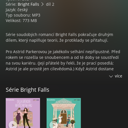
Série:
Bright Falls
díl 2
Jazyk: český
Typ souboru: MP3
Velikost: 773 MB
Série soudobých romancí Bright Falls pokračuje druhým
dílem, který naplňuje teorii, že protiklady se přitahují.
Pro Astrid Parkerovou je jakékoliv selhání nepřípustné. Před
rokem se rozešla se snoubencem a od té doby se soustředí
na svou kariéru. (Její přátelé by řekli, že je prací posedlá;
Astrid je ale prostě jen cílevědomá.) Když Astrid dostane
nabídku, aby se jakožto interiérová designérka ujala
více
renovací penzionu Everwood, okamžitě po ní skočí. A nejen
proto, že se má tenhle projekt vysílat v televizi jako součást
Série Bright Falls
populárního renovátorského pořadu. Pro Astrid je Everwood
ideální rozptýlení od zpackaných vztahů i příležitost, jak si
konečně vydobýt uznání své panovačné matky.
Jenže Astrid vůbec nepočítala s Jordan Everwoodovou,
vnučkou majitelky penzionu a truhlářkou, která má mít
společně s Astrid renovaci na starosti. Jordan nesouhlasí s