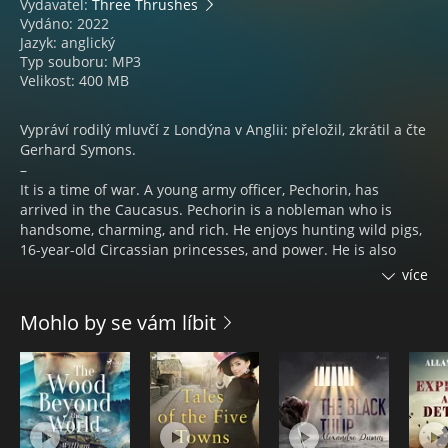
Vydavatel:
Three Thrushes
Vydáno: 2022
Jazyk: anglický
Typ souboru: MP3
Velikost: 400 MB
Vypráví rodilý mluvčí z Londýna v Anglii: přeložil, zkrátil a čte
Gerhard Symons.
–
It is a time of war. A young army officer, Pechorin, has
arrived in the Caucasus. Pechorin is a nobleman who is
handsome, charming, and rich. He enjoys hunting wild pigs,
16-year-old Circassian princesses, and power. He is also
selfish, violent, and rather bored with life.
více
Whoever he meets is changed forever...
Mohlo by se vám líbit
You will follow him through five stories. You will read his
private diary. You will penetrate the secrets of a human
soul. And you will ask yourself, “who is Pechorin?”
© 2022 Three Thrushes