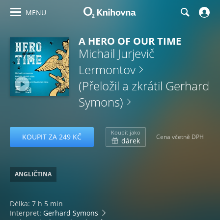
MENU
A HERO OF OUR TIME
Michail Jurjevič
Lermontov
(Přeložil a zkrátil Gerhard
Symons)
Koupit jako
KOUPIT ZA 249 KČ
Cena včetně DPH
dárek
ANGLIČTINA
Délka: 7 h 5 min
Interpret:
Gerhard Symons