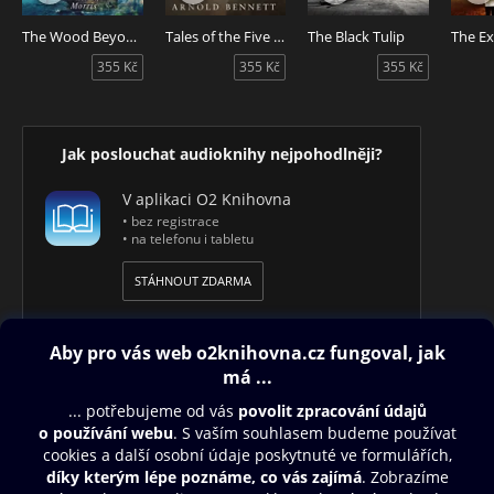
Speciální vydání audioknihy A Hero of our Time ("Hrdina
naší doby") v angličtině pro středně pokročilé studenty
The Wood Beyond the World
Tales of the Five Towns
The Black Tulip
(úroveň B1+/B2). Příběh "Hero of our Time" napsal v
355 Kč
355 Kč
355 Kč
devatenáctém století spisovatel Michail Lermontov.
Audiokniha obsahuje vhodné zvukové efekty.
Jak poslouchat audioknihy nejpohodlněji?
V aplikaci O2 Knihovna
• bez registrace
• na telefonu i tabletu
STÁHNOUT ZDARMA
Obsah ke stažení
Moje O2 Knihovna