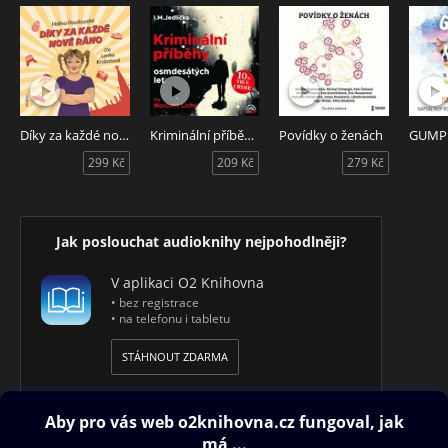
Díky za každé nové ráno
Kriminální příběhy osmdesátých let
Povídky o ženách
299 Kč
209 Kč
279 Kč
Jak poslouchat audioknihy nejpohodlněji?
V aplikaci O2 Knihovna
• bez registrace
• na telefonu i tabletu
STÁHNOUT ZDARMA