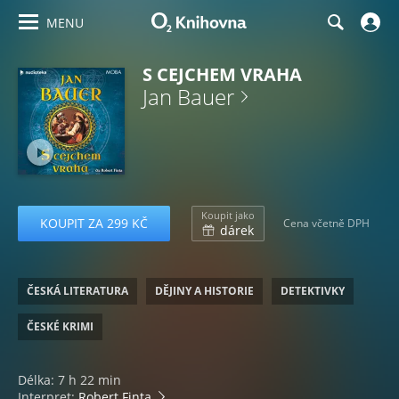
MENU
S CEJCHEM VRAHA
Jan Bauer
Koupit jako
KOUPIT ZA 299 KČ
Cena včetně DPH
dárek
ČESKÁ LITERATURA
DĚJINY A HISTORIE
DETEKTIVKY
ČESKÉ KRIMI
Délka: 7 h 22 min
Interpret:
Robert Finta