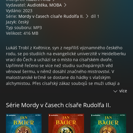
Vydavatel:
Audiotéka, MOBA
Vydáno: 2023
Série:
Mordy v časech císaře Rudolfa II.
díl 1
Jazyk: český
Typ souboru: MP3
Velikost: 416 MB
Lukáš Trobl z Květnice, syn z nepříliš významného českého
rodu, se po studiích na evangelické univerzitě v Heidelberku
vrací do Čech a uchází se o místo na císařském dvoře.
Upřímně řečeno se více než studiu suchopárných věd
věnoval šermu, v němž dosáhl značného mistrovství. V
malostranské krčmě se dostane do hádky s vlašským
alchymistou. Přes císařský zákaz soubojů se muži utkají a
Lukáš svého soupeře lehce zraní. Druhý den ráno je Lukáš
více
zatčen, neboť jeho protivník je nalezen mrtev.
Série Mordy v časech císaře Rudolfa II.
JAN BAUER
Jan Bauer je český novinář a spisovatel, původním vzděláním
zemědělský inženýr. Novinářský talent a znalosti v oboru
zemědělství uplatňoval dlouhá léta jako redaktor
celostátního deníku Zemědělské noviny. Dlouhodobě žije na