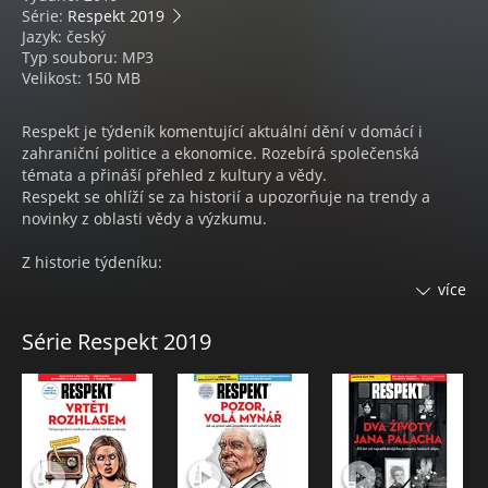
Série:
Respekt 2019
Jazyk: český
Typ souboru: MP3
Velikost: 150 MB
Respekt je týdeník komentující aktuální dění v domácí i
zahraniční politice a ekonomice. Rozebírá společenská
témata a přináší přehled z kultury a vědy.
Respekt se ohlíží se za historií a upozorňuje na trendy a
novinky z oblasti vědy a výzkumu.
Z historie týdeníku:
Od roku 2007, kdy Respekt prošel kompletní proměnou z
více
novin na barevný týdeník časopisového formátu, byl čtyřikrát
za sebou vyhlášen Unií vydavatelů jako Časopis roku, letos
Série Respekt 2019
zvítězil v kategorii Obálka roku. Získal i prestižní novinářská
ocenění: Cenu Ferdinanda Peroutky, Cenu Karla Havlíčka
Borovského a cenu Toma Stopparda.
Na stránky Respektu přispívá řada významných osobností z
různých oblastí lidské činnosti.