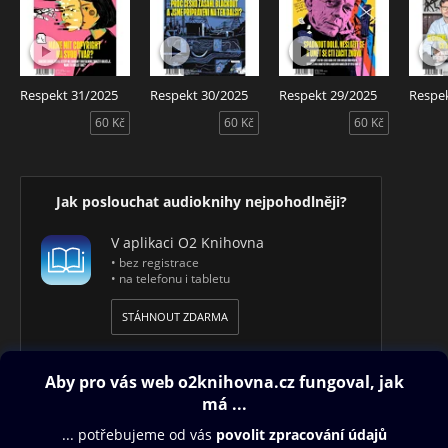
Audio Respekt je pro předplatitele papírové verze zdarma.
Návod k aktivaci přístupu najdete zde
http://audioteka.cz/respekt.
Respekt 8/2019 – Audiotéka ve spolupráci s českým
Respekt 31/2025
Respekt 30/2025
Respekt 29/2025
Respe
týdeníkem Respekt představuje Respekt v audio verzi. Čte
60 Kč
60 Kč
60 Kč
Veronika Bajerová.
Jak poslouchat audioknihy nejpohodlněji?
V aplikaci O2 Knihovna
• bez registrace
• na telefonu i tabletu
STÁHNOUT ZDARMA
Obsah ke stažení