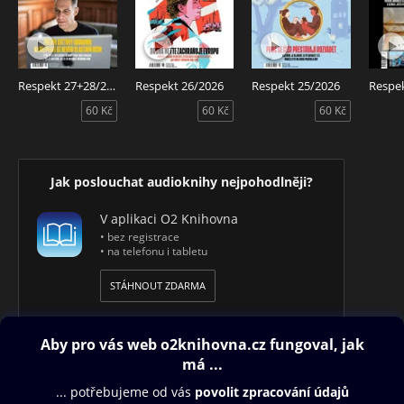
20. Minulý týden
Audio Respekt je pro předplatitele papírové verze zdarma.
Návod k aktivaci přístupu najdete zde
http://audioteka.cz/respekt.
Respekt 27+28/2026
Respekt 26/2026
Respekt 25/2026
Respe
60 Kč
60 Kč
60 Kč
Respekt 3/2019 - Audiotéka ve spolupráci s českým
týdeníkem Respekt představuje Respekt v audio verzi. Čte
Jakub Hejdánek.
Jak poslouchat audioknihy nejpohodlněji?
V aplikaci O2 Knihovna
• bez registrace
• na telefonu i tabletu
STÁHNOUT ZDARMA
Obsah ke stažení