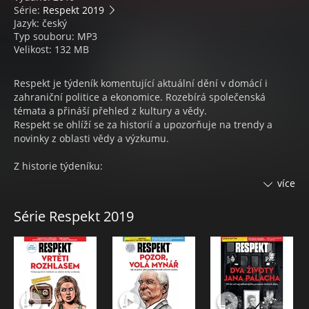
Série:
Respekt 2019
Jazyk: český
Typ souboru: MP3
Velikost: 132 MB
Respekt je týdeník komentující aktuální dění v domácí i
zahraniční politice a ekonomice. Rozebírá společenská
témata a přináší přehled z kultury a vědy.
Respekt se ohlíží se za historií a upozorňuje na trendy a
novinky z oblasti vědy a výzkumu.
Z historie týdeníku:
Od roku 2007, kdy Respekt prošel kompletní proměnou z
více
novin na barevný týdeník časopisového formátu, byl čtyřikrát
za sebou vyhlášen Unií vydavatelů jako Časopis roku, letos
Série Respekt 2019
zvítězil v kategorii Obálka roku. Získal i prestižní novinářská
ocenění: Cenu Ferdinanda Peroutky, Cenu Karla Havlíčka
Borovského a cenu Toma Stopparda.
Na stránky Respektu přispívá řada významných osobností z
různých oblastí lidské činnosti.