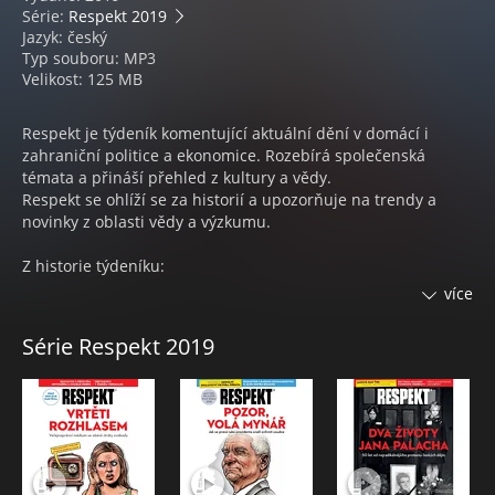
Série:
Respekt 2019
Jazyk: český
Typ souboru: MP3
Velikost: 125 MB
Respekt je týdeník komentující aktuální dění v domácí i
zahraniční politice a ekonomice. Rozebírá společenská
témata a přináší přehled z kultury a vědy.
Respekt se ohlíží se za historií a upozorňuje na trendy a
novinky z oblasti vědy a výzkumu.
Z historie týdeníku:
Od roku 2007, kdy Respekt prošel kompletní proměnou z
více
novin na barevný týdeník časopisového formátu, byl čtyřikrát
za sebou vyhlášen Unií vydavatelů jako Časopis roku, letos
Série Respekt 2019
zvítězil v kategorii Obálka roku. Získal i prestižní novinářská
ocenění: Cenu Ferdinanda Peroutky, Cenu Karla Havlíčka
Borovského a cenu Toma Stopparda.
Na stránky Respektu přispívá řada významných osobností z
různých oblastí lidské činnosti.