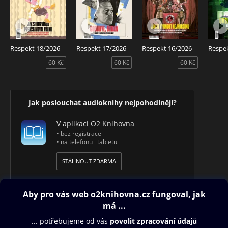
Návod k aktivaci přístupu najdete zde
http://audioteka.cz/respekt.
Respekt 4/2019 – Audiotéka ve spolupráci s českým
týdeníkem Respekt představuje Respekt v audio verzi. Čte
Respekt 18/2026
Respekt 17/2026
Respekt 16/2026
Jakub Hejdánek.
60 Kč
60 Kč
60 Kč
Jak poslouchat audioknihy nejpohodlněji?
V aplikaci O2 Knihovna
• bez registrace
• na telefonu i tabletu
STÁHNOUT ZDARMA
Obsah ke stažení