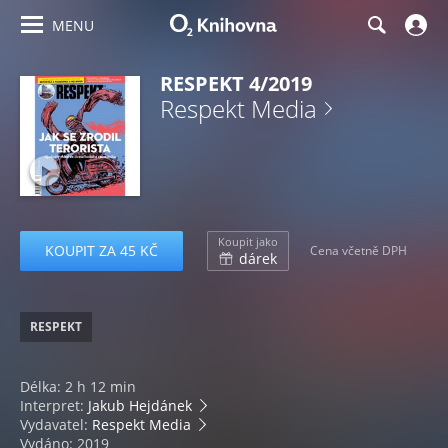
MENU
RESPEKT 4/2019
Respekt Media
Koupit jako
KOUPIT ZA 45 KČ
Cena včetně DPH
dárek
RESPEKT
Délka: 2 h 12 min
Interpret:
Jakub Hejdánek
Vydavatel:
Respekt Media
Vydáno: 2019