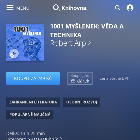
MENU
1001 MYŠLENEK: VĚDA A
TECHNIKA
Robert Arp
Koupit jako
KOUPIT ZA 249 KČ
Cena včetně DPH
dárek
ZAHRANIČNÍ LITERATURA
OSOBNÍ ROZVOJ
POPULÁRNĚ NAUČNÁ
Délka: 13 h 25 min
Interpret:
Gustav Bubník