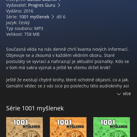
Vydavatel:
Progres Guru
Vydáno: 2016
Série:
1001 myšlenek
díl 6
Jazyk: český
Typ souboru: MP3
Velikost: 758 MB
Současná věda na nás denně chrlí kvanta nových informací.
Objevuje se a zkoumá v každém vědním oboru. Staré
postuláty se vyvrací a nahrazují je aktuální poznatky. Kdo se
v tom má sakra vyznat a ještě ke všemu držet krok?
Ještě že existují chytré knihy, které ochotně objasní, co a jak.
Geniální vědec se z vás sice po poslechu této audioknihy asi
nestane (i když nikdy neříkej nikdy), ale pokud se
více
přichomýtnete k diskuzi ve vědecko-technologickém duchu,
určitě si nebudete připadat jako chybějící článek. Štěstí
Série 1001 myšlenek
přeje připraveným.
Pusťte si tenhle průřez myšlenkami z oblasti vědy a techniky
jako podcast
... a nasávejte zajímavé informace i během automatické